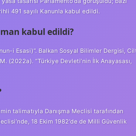
ı yasa tasarısı Parlamento’da görüşüldü; bazı
hli 491 sayılı Kanunla kabul edildi.
aman kabul edildi?
n-i Esasi)”. Balkan Sosyal Bilimler Dergisi, Cil
 M. (2022a). “Türkiye Devleti’nin İlk Anayasası,
?
imin talimatıyla Danışma Meclisi tarafından
clisi’nde, 18 Ekim 1982’de de Milli Güvenlik