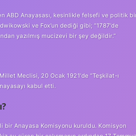
n ABD Anayasası, kesinlikle felsefi ve politik bi
dwikowski ve Fox’un dediği gibi; “1787’de
ından yazılmış mucizevi bir şey değildir.”
illet Meclisi, 20 Ocak 1921’de “Teşkilat-ı
nayasayı kabul etti.
ı?
eli bir Anayasa Komisyonu kuruldu. Komisyon
ekiz ay süren bir çalışmanın ardından 17 Temmu