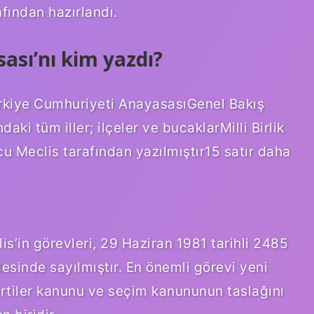
afından hazırlandı.
ası’nı kim yazdı?
rkiye Cumhuriyeti AnayasasıGenel Bakış
ki tüm iller; ilçeler ve bucaklarMilli Birlik
cu Meclis tarafından yazılmıştır15 satır daha
is’in görevleri, 29 Haziran 1981 tarihli 2485
sinde sayılmıştır. En önemli görevi yeni
artiler kanunu ve seçim kanununun taslağını