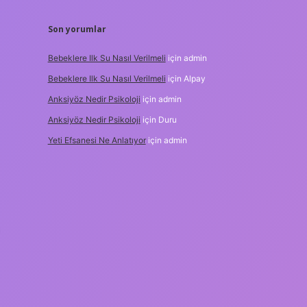
Son yorumlar
Bebeklere Ilk Su Nasıl Verilmeli
için
admin
Bebeklere Ilk Su Nasıl Verilmeli
için
Alpay
Anksiyöz Nedir Psikoloji
için
admin
Anksiyöz Nedir Psikoloji
için
Duru
Yeti Efsanesi Ne Anlatıyor
için
admin