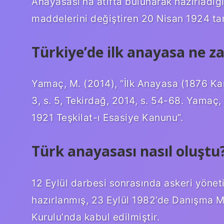
Anayasası’na atıfta bulunarak hazırladığ
maddelerini değiştiren 20 Nisan 1924 tari
Türkiye’de ilk anayasa ne z
Yamaç, M. (2014), “İlk Anayasa (1876 Kanu
3, s. 5, Tekirdağ, 2014, s. 54-68. Yamaç,
1921 Teşkilat-ı Esasiye Kanunu”.
Türk anayasası nasıl oluştu
12 Eylül darbesi sonrasında askeri yönet
hazırlanmış, 23 Eylül 1982’de Danışma Me
Kurulu’nda kabul edilmiştir.