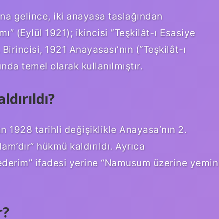
ına gelince, iki anayasa taslağından
mı” (Eylül 1921); ikincisi “Teşkilât-ı Esasiye
irincisi, 1921 Anayasası’nın (“Teşkilât-ı
nda temel olarak kullanılmıştır.
ldırıldı?
 1928 tarihli değişiklikle Anayasa’nın 2.
lam’dır” hükmü kaldırıldı. Ayrıca
n ederim” ifadesi yerine “Namusum üzerine yemin
r?