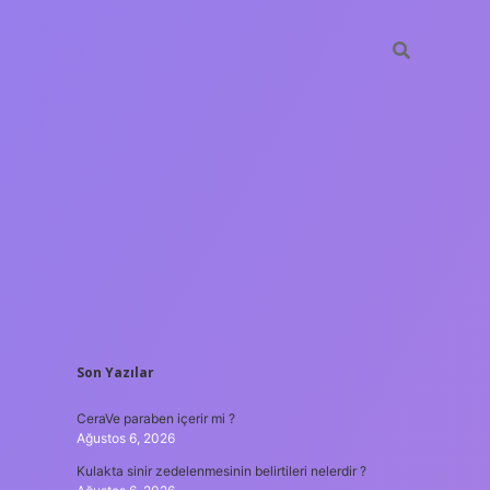
SIDEBAR
Son Yazılar
tulipbet
https://www.be
CeraVe paraben içerir mi ?
Ağustos 6, 2026
Kulakta sinir zedelenmesinin belirtileri nelerdir ?