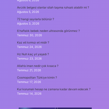
Ağustos 6, 2026
Avcılık belgesi olanlar silah taşıma ruhsatı alabilir mi ?
Ağustos 5, 2026
72 hangi sayılarla bölünür ?
Ağustos 3, 2026
6 haftalık bebek neden ultrasonda görünmez ?
Temmuz 30, 2026
Kaz eti kırmızı et midir ?
Temmuz 24, 2026
Hz Nuh kaç yıl yaşadı ?
Temmuz 23, 2026
Allah’a iman nedir çok kısaca ?
Temmuz 21, 2026
Cosmopolitan Türkiye kimin ?
Temmuz 17, 2026
Kur korumalı hesap ne zamana kadar devam edecek ?
Temmuz 14, 2026