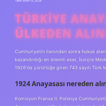
Tarih: Ekim 15, 2024
TÜRKIYE ANAY
ÜLKEDEN ALIN
Cumhuriyetin ilanından sonra hukuk alan
kazandırdığı en önemli eser, İsviçre Me
1926’da yürürlüğe giren 743 sayılı Türk
1924 Anayasası nereden alı
Komisyon Fransa II. Polonya Cumhuriyet