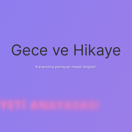
Gece ve Hikaye
Karanlıkta parlayan neşeli bilgiler!
YETI ANAYASASI