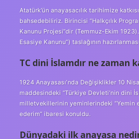
Atatürk’ün anayasacılık tarihimize katkıs
bahsedebiliriz. Birincisi “Halkçılık Progra
Kanunu Projesi”dir (Temmuz-Ekim 1923). B
Esasiye Kanunu”) taslağının hazırlanması
TC dini İslamdır ne zaman ka
1924 Anayasası’nda Değişiklikler 10 Nisan
maddesindeki “Türkiye Devleti’nin dini İs
milletvekillerinin yeminlerindeki “Yemi
ederim” ibaresi konuldu.
Dünyadaki ilk anayasa nedi