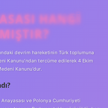
ASASI HANGI
MIŞTIR?
ındaki devrim hareketinin Türk toplumuna
deni Kanunu’ndan tercüme edilerek 4 Ekim
 Medeni Kanunu’dur.
ndı?
i Anayasası ve Polonya Cumhuriyeti