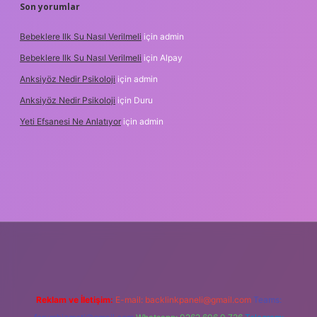
Son yorumlar
Bebeklere Ilk Su Nasıl Verilmeli
için
admin
Bebeklere Ilk Su Nasıl Verilmeli
için
Alpay
Anksiyöz Nedir Psikoloji
için
admin
Anksiyöz Nedir Psikoloji
için
Duru
Yeti Efsanesi Ne Anlatıyor
için
admin
ipbet
https://www.betexper.xyz/
Reklam ve İletişim:
E-mail:
backlinkpaneli@gmail.com
Teams: