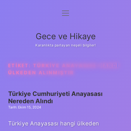
menüyü
Anasayfa
aç
Gizlilik Politikası
Gece ve Hikaye
Yasal Uyarı
Karanlıkta parlayan neşeli bilgiler!
Hakkımızda
ETIKET:
TÜRKIYE ANAYASASI HANGI
ÜLKEDEN ALINMIŞTIR
Türkiye Cumhuriyeti Anayasası
Nereden Alındı
Tarih: Ekim 15, 2024
Türkiye Anayasası hangi ülkeden