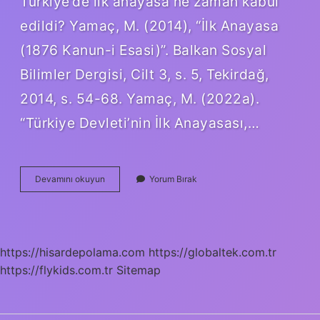
Türkiye’de ilk anayasa ne zaman kabul
edildi? Yamaç, M. (2014), “İlk Anayasa
(1876 Kanun-i Esasi)”. Balkan Sosyal
Bilimler Dergisi, Cilt 3, s. 5, Tekirdağ,
2014, s. 54-68. Yamaç, M. (2022a).
“Türkiye Devleti’nin İlk Anayasası,…
Türkiye
Devamını okuyun
Yorum Bırak
Cumhuriyeti
Anayasası
Nereden
Alındı
https://hisardepolama.com
https://globaltek.com.tr
https://flykids.com.tr
Sitemap