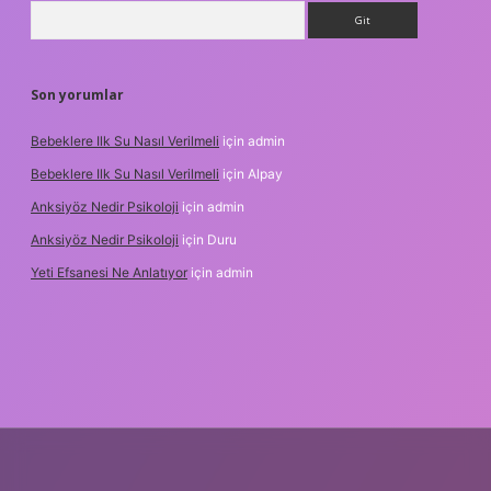
Arama
Son yorumlar
Bebeklere Ilk Su Nasıl Verilmeli
için
admin
Bebeklere Ilk Su Nasıl Verilmeli
için
Alpay
Anksiyöz Nedir Psikoloji
için
admin
Anksiyöz Nedir Psikoloji
için
Duru
Yeti Efsanesi Ne Anlatıyor
için
admin
ipbet
https://www.betexper.xyz/