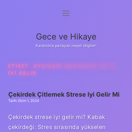
menüyü
Anasayfa
aç
Gizlilik Politikası
Gece ve Hikaye
Yasal Uyarı
Karanlıkta parlayan neşeli bilgiler!
Hakkımızda
ETIKET:
AYÇIÇEĞI ÇEKIRDEĞI NEYE
IYI GELIR
Çekirdek Çitlemek Strese Iyi Gelir Mi
Tarih: Ekim 1, 2024
Çekirdek strese iyi gelir mi? Kabak
çekirdeği: Stres sırasında yükselen