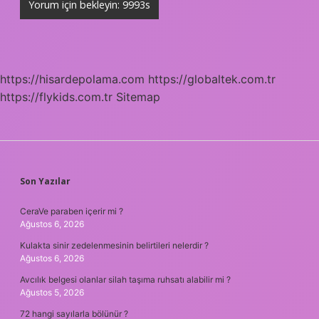
https://hisardepolama.com
https://globaltek.com.tr
https://flykids.com.tr
Sitemap
SIDEBAR
Son Yazılar
CeraVe paraben içerir mi ?
Ağustos 6, 2026
Kulakta sinir zedelenmesinin belirtileri nelerdir ?
Ağustos 6, 2026
Avcılık belgesi olanlar silah taşıma ruhsatı alabilir mi ?
Ağustos 5, 2026
72 hangi sayılarla bölünür ?