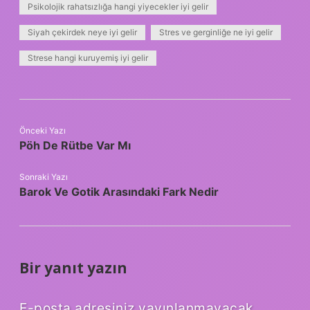
Psikolojik rahatsızlığa hangi yiyecekler iyi gelir
Siyah çekirdek neye iyi gelir
Stres ve gerginliğe ne iyi gelir
Strese hangi kuruyemiş iyi gelir
Önceki Yazı
Pöh De Rütbe Var Mı
Sonraki Yazı
Barok Ve Gotik Arasındaki Fark Nedir
Bir yanıt yazın
E-posta adresiniz yayınlanmayacak.