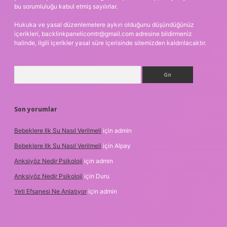
bu sorumluluğu kabul etmiş sayılırlar.
Hukuka ve yasal düzenlemelere aykırı olduğunu düşündüğünüz
içerikleri,
backlinkpanelicomtr@gmail.com
adresine bildirmeniz
halinde, ilgili içerikler yasal süre içerisinde sitemizden kaldırılacaktır.
Arama
Son yorumlar
Bebeklere Ilk Su Nasıl Verilmeli
için
admin
Bebeklere Ilk Su Nasıl Verilmeli
için
Alpay
Anksiyöz Nedir Psikoloji
için
admin
Anksiyöz Nedir Psikoloji
için
Duru
Yeti Efsanesi Ne Anlatıyor
için
admin