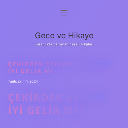
menüyü
Anasayfa
aç
Gizlilik Politikası
Gece ve Hikaye
Yasal Uyarı
Karanlıkta parlayan neşeli bilgiler!
Hakkımızda
ÇEKIRDEK ÇITLEMEK STRESE
IYI GELIR MI
Tarih: Ekim 1, 2024
ÇEKIRDEK STRESE
IYI GELIR MI?