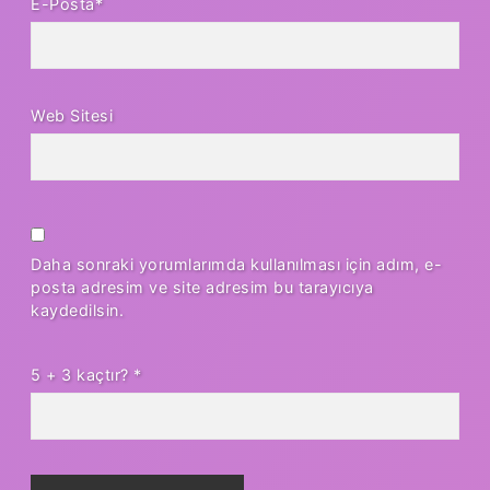
E-Posta*
Web Sitesi
Daha sonraki yorumlarımda kullanılması için adım, e-
posta adresim ve site adresim bu tarayıcıya
kaydedilsin.
5 + 3 kaçtır?
*