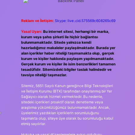
Reklam ve İletişim:
Skype: live:.cid.575569c608265c69
Yasal Uyarı:
Bu internet sitesi, herhangi bir marka,
kurum veya şahıs şirketi ile hiçbir bağlantısı
bulunmamaktadır. Sitede yalnızca kendi
hazırladığımız makaleler paylaşılmaktadır. Burada yer
alan içerikler haber niteliği taşımamakta olup, gerçek
kurum ve kişiler hakkında paylaşım yapılmamaktadır.
Gerçek kurum ve kişiler ile isim benzerlikleri tamamen
tesadüfidir. Sitemizdeki bilgiler taslak halindedir ve
tavsiye niteliği taşımazlar.
Sitemiz, 5651 Sayılı Kanun gereğince Bilgi Teknolojileri
ve İletişim Kurumu (BTK) tarafından onaylanmış bir Yer
Sağlayıcı olarak hizmet vermektedir. Bu nedenle,
sitedeki içerikleri proaktif olarak denetleme veya
araştırma yükümlülüğümüz bulunmamaktadır. Ancak,
n
üyelerimiz yazdıkları içeriklerin sorumluluğunu
taşımakta olup, siteye üye olarak bu sorumluluğu kabul
etmiş sayılırlar.
Hukuka ve yasal düzenlemelere aykırı olduğunu