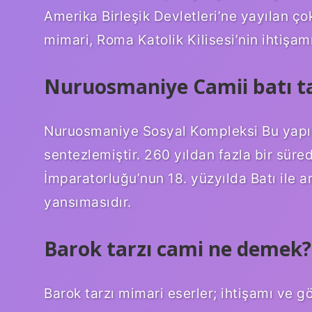
Amerika Birleşik Devletleri’ne yayılan çok
mimari, Roma Katolik Kilisesi’nin ihtişamı
Nuruosmaniye Camii batı ta
Nuruosmaniye Sosyal Kompleksi Bu yapı, k
sentezlemiştir. 260 yıldan fazla bir süre
İmparatorluğu’nun 18. yüzyılda Batı ile art
yansımasıdır.
Barok tarzı cami ne demek?
Barok tarzı mimari eserler; ihtişamı ve 