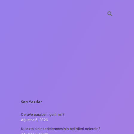
SIDEBAR
Son Yazılar
tulipbet
https://www.be
CeraVe paraben içerir mi ?
Ağustos 6, 2026
Kulakta sinir zedelenmesinin belirtileri nelerdir ?