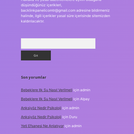
düşündüğünüz içerikleri,
backlinkpanelicomtr@gmail.com
adresine bildirmeniz
halinde, ilgili içerikler yasal süre içerisinde sitemizden
kaldırılacaktır.
Arama
Son yorumlar
Bebeklere Ilk Su Nasıl Verilmeli
için
admin
Bebeklere Ilk Su Nasıl Verilmeli
için
Alpay
Anksiyöz Nedir Psikoloji
için
admin
Anksiyöz Nedir Psikoloji
için
Duru
Yeti Efsanesi Ne Anlatıyor
için
admin