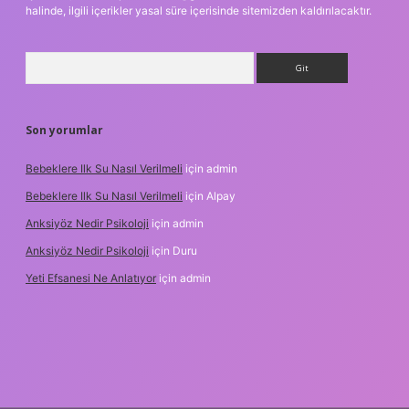
halinde, ilgili içerikler yasal süre içerisinde sitemizden kaldırılacaktır.
Arama
Son yorumlar
Bebeklere Ilk Su Nasıl Verilmeli
için
admin
Bebeklere Ilk Su Nasıl Verilmeli
için
Alpay
Anksiyöz Nedir Psikoloji
için
admin
Anksiyöz Nedir Psikoloji
için
Duru
Yeti Efsanesi Ne Anlatıyor
için
admin