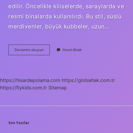
edilir. Öncelikle kiliselerde, saraylarda ve
resmi binalarda kullanılırdı. Bu stil, süslü
merdivenler, büyük kubbeler, uzun…
Barok
Devamını okuyun
Yorum Bırak
Ve
Gotik
Arasındaki
Fark
Nedir
https://hisardepolama.com
https://globaltek.com.tr
https://flykids.com.tr
Sitemap
SIDEBAR
Son Yazılar