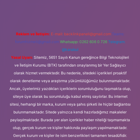
ipbet
https://www.betexper.xyz/
Reklam ve İletişim:
E-mail:
backlinkpaneli@gmail.com
Teams:
forumhizmeti@gmail.com
Whatsapp: 0262 606 0 726
Telegram:
@karabul
Yasal Uyarı:
Sitemiz, 5651 Sayılı Kanun gereğince Bilgi Teknolojileri
ve İletişim Kurumu (BTK) tarafından onaylanmış bir Yer Sağlayıcı
olarak hizmet vermektedir. Bu nedenle, sitedeki içerikleri proaktif
olarak denetleme veya araştırma yükümlülüğümüz bulunmamaktadır.
Ancak, üyelerimiz yazdıkları içeriklerin sorumluluğunu taşımakta olup,
siteye üye olarak bu sorumluluğu kabul etmiş sayılırlar. Bu internet
sitesi, herhangi bir marka, kurum veya şahıs şirketi ile hiçbir bağlantısı
bulunmamaktadır. Sitede yalnızca kendi hazırladığımız makaleler
paylaşılmaktadır. Burada yer alan içerikler haber niteliği taşımamakta
olup, gerçek kurum ve kişiler hakkında paylaşım yapılmamaktadır.
Gerçek kurum ve kişiler ile isim benzerlikleri tamamen tesadüfidir.