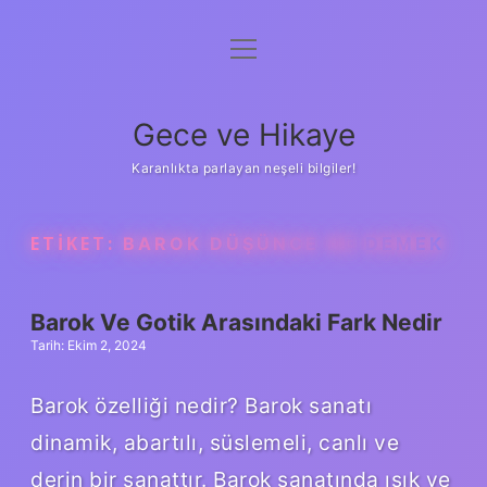
menüyü
Anasayfa
aç
Gizlilik Politikası
Gece ve Hikaye
Yasal Uyarı
Karanlıkta parlayan neşeli bilgiler!
Hakkımızda
ETIKET:
BAROK DÜŞÜNCE NE DEMEK
Barok Ve Gotik Arasındaki Fark Nedir
Tarih: Ekim 2, 2024
Barok özelliği nedir? Barok sanatı
dinamik, abartılı, süslemeli, canlı ve
derin bir sanattır. Barok sanatında ışık ve