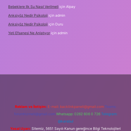
Bebeklere Ilk Su Nasıl Verilmeli
için
Alpay
Anksiyöz Nedir Psikoloji
için
admin
Anksiyöz Nedir Psikoloji
için
Duru
Yeti Efsanesi Ne Anlatıyor
için
admin
ulipbet
https://www.betexper.xyz/
Reklam ve İletişim:
E-mail:
backlinkpaneli@gmail.com
Teams:
forumhizmeti@gmail.com
Whatsapp: 0262 606 0 726
Telegram:
@karabul
Yasal Uyarı:
Sitemiz, 5651 Sayılı Kanun gereğince Bilgi Teknolojileri