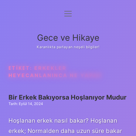
menüyü
Anasayfa
aç
Gizlilik Politikası
Gece ve Hikaye
Yasal Uyarı
Karanlıkta parlayan neşeli bilgiler!
Hakkımızda
ETIKET:
ERKEKLER
HEYECANLANINCA NE YAPAR
Bir Erkek Bakıyorsa Hoşlanıyor Mudur
Tarih: Eylül 14, 2024
Hoşlanan erkek nasıl bakar? Hoşlanan
erkek; Normalden daha uzun süre bakar