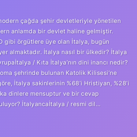
modern çağda şehir devletleriyle yönetilen
ern anlamda bir devlet haline gelmiştir.
gibi örgütlere üye olan İtalya, bugün
er almaktadır. İtalya nasıl bir ülkedir? İtalya
upaİtalya / Kıta İtalya’nın dini inancı nedir?
Roma şehrinde bulunan Katolik Kilisesi’ne
öre, İtalya sakinlerinin %68’i Hristiyan, %28’i
aşka dinlere mensuptur ve bir cevap
uluyor? İtalyancaİtalya / resmi dil…