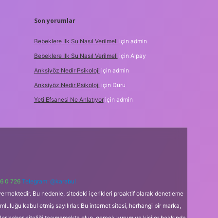
Son yorumlar
Bebeklere Ilk Su Nasıl Verilmeli
için
admin
Bebeklere Ilk Su Nasıl Verilmeli
için
Alpay
Anksiyöz Nedir Psikoloji
için
admin
Anksiyöz Nedir Psikoloji
için
Duru
Yeti Efsanesi Ne Anlatıyor
için
admin
6 0 726
Telegram: @karabul
ermektedir. Bu nedenle, sitedeki içerikleri proaktif olarak denetleme
uğu kabul etmiş sayılırlar. Bu internet sitesi, herhangi bir marka,
kler haber niteliği taşımamakta olup, gerçek kurum ve kişiler hakkında