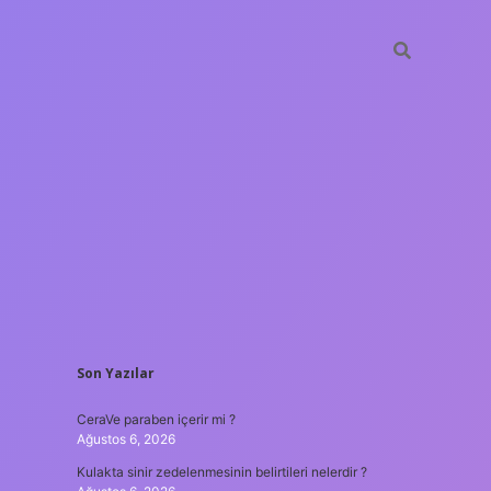
SIDEBAR
Son Yazılar
tulipbet
htt
CeraVe paraben içerir mi ?
Ağustos 6, 2026
Kulakta sinir zedelenmesinin belirtileri nelerdir ?