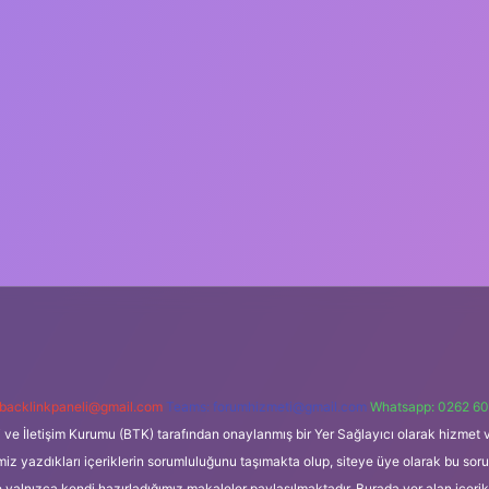
backlinkpaneli@gmail.com
Teams:
forumhizmeti@gmail.com
Whatsapp: 0262 60
i ve İletişim Kurumu (BTK) tarafından onaylanmış bir Yer Sağlayıcı olarak hizmet v
azdıkları içeriklerin sorumluluğunu taşımakta olup, siteye üye olarak bu sorumlul
e yalnızca kendi hazırladığımız makaleler paylaşılmaktadır. Burada yer alan içeri