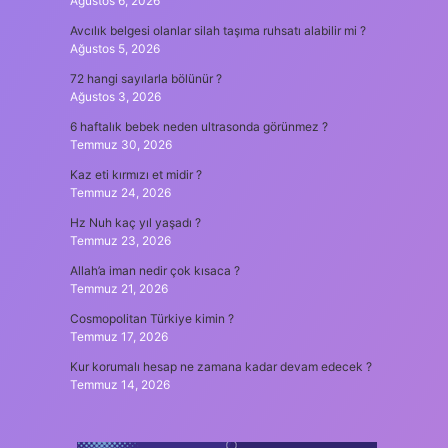
Ağustos 6, 2026
Avcılık belgesi olanlar silah taşıma ruhsatı alabilir mi ?
Ağustos 5, 2026
72 hangi sayılarla bölünür ?
Ağustos 3, 2026
6 haftalık bebek neden ultrasonda görünmez ?
Temmuz 30, 2026
Kaz eti kırmızı et midir ?
Temmuz 24, 2026
Hz Nuh kaç yıl yaşadı ?
Temmuz 23, 2026
Allah’a iman nedir çok kısaca ?
Temmuz 21, 2026
Cosmopolitan Türkiye kimin ?
Temmuz 17, 2026
Kur korumalı hesap ne zamana kadar devam edecek ?
Temmuz 14, 2026