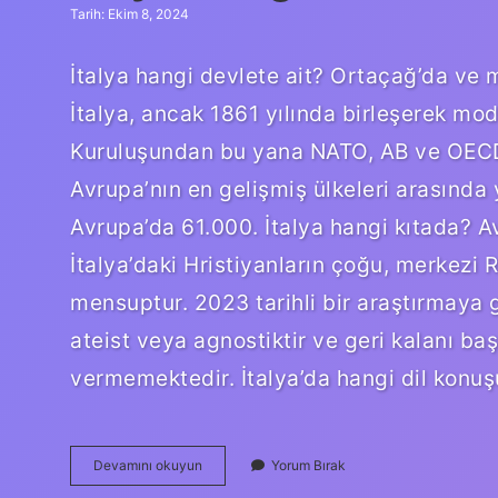
Tarih: Ekim 8, 2024
İtalya hangi devlete ait? Ortaçağ’da ve 
İtalya, ancak 1861 yılında birleşerek mod
Kuruluşundan bu yana NATO, AB ve OECD 
Avrupa’nın en gelişmiş ülkeleri arasında y
Avrupa’da 61.000. İtalya hangi kıtada? Avr
İtalya’daki Hristiyanların çoğu, merkezi 
mensuptur. 2023 tarihli bir araştırmaya g
ateist veya agnostiktir ve geri kalanı b
vermemektedir. İtalya’da hangi dil konuş
Italya
Devamını okuyun
Yorum Bırak
Hangi