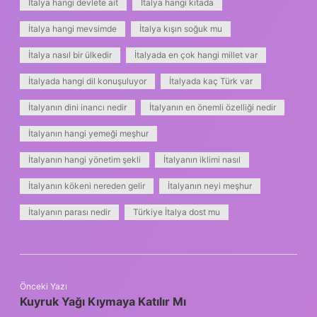
İtalya hangi devlete ait
İtalya hangi kıtada
İtalya hangi mevsimde
İtalya kışın soğuk mu
İtalya nasıl bir ülkedir
İtalyada en çok hangi millet var
İtalyada hangi dil konuşuluyor
İtalyada kaç Türk var
İtalyanın dini inancı nedir
İtalyanın en önemli özelliği nedir
İtalyanın hangi yemeği meşhur
İtalyanın hangi yönetim şekli
İtalyanın iklimi nasıl
İtalyanın kökeni nereden gelir
İtalyanın neyi meşhur
İtalyanın parası nedir
Türkiye İtalya dost mu
Önceki Yazı
Kuyruk Yağı Kıymaya Katılır Mı