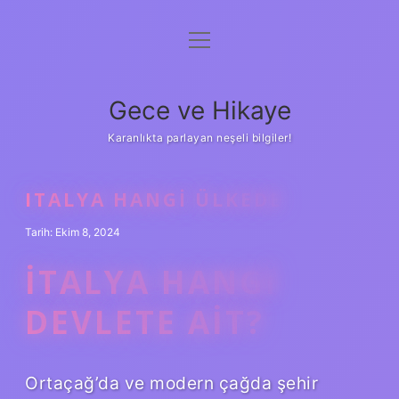
menüyü
Anasayfa
aç
Gizlilik Politikası
Gece ve Hikaye
Yasal Uyarı
Karanlıkta parlayan neşeli bilgiler!
Hakkımızda
ITALYA HANGI ÜLKEDE
Tarih: Ekim 8, 2024
İTALYA HANGI
DEVLETE AIT?
Ortaçağ’da ve modern çağda şehir