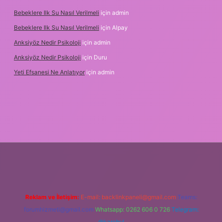
Bebeklere Ilk Su Nasıl Verilmeli
için
admin
Bebeklere Ilk Su Nasıl Verilmeli
için
Alpay
Anksiyöz Nedir Psikoloji
için
admin
Anksiyöz Nedir Psikoloji
için
Duru
Yeti Efsanesi Ne Anlatıyor
için
admin
exper.xyz/
Reklam ve İletişim:
E-mail:
backlinkpaneli@gmail.com
Teams:
forumhizmeti@gmail.com
Whatsapp: 0262 606 0 726
Telegram:
@karabul