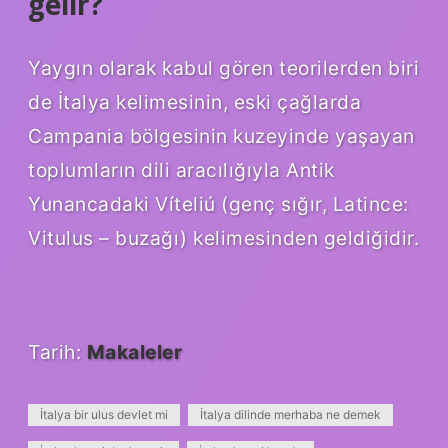
gelir?
Yaygın olarak kabul gören teorilerden biri
de İtalya kelimesinin, eski çağlarda
Campania bölgesinin kuzeyinde yaşayan
toplumların dili aracılığıyla Antik
Yunancadaki Víteliú (genç sığır, Latince:
Vitulus – buzağı) kelimesinden geldiğidir.
Tarih:
Makaleler
İtalya bir ulus devlet mi
İtalya dilinde merhaba ne demek