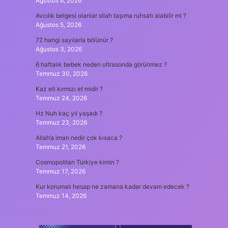
Ağustos 6, 2026
Avcılık belgesi olanlar silah taşıma ruhsatı alabilir mi ?
Ağustos 5, 2026
72 hangi sayılarla bölünür ?
Ağustos 3, 2026
6 haftalık bebek neden ultrasonda görünmez ?
Temmuz 30, 2026
Kaz eti kırmızı et midir ?
Temmuz 24, 2026
Hz Nuh kaç yıl yaşadı ?
Temmuz 23, 2026
Allah’a iman nedir çok kısaca ?
Temmuz 21, 2026
Cosmopolitan Türkiye kimin ?
Temmuz 17, 2026
Kur korumalı hesap ne zamana kadar devam edecek ?
Temmuz 14, 2026