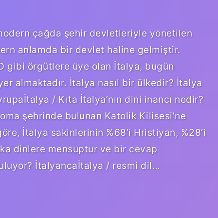
modern çağda şehir devletleriyle yönetilen
ern anlamda bir devlet haline gelmiştir.
gibi örgütlere üye olan İtalya, bugün
er almaktadır. İtalya nasıl bir ülkedir? İtalya
upaİtalya / Kıta İtalya’nın dini inancı nedir?
Roma şehrinde bulunan Katolik Kilisesi’ne
öre, İtalya sakinlerinin %68’i Hristiyan, %28’i
aşka dinlere mensuptur ve bir cevap
uluyor? İtalyancaİtalya / resmi dil…