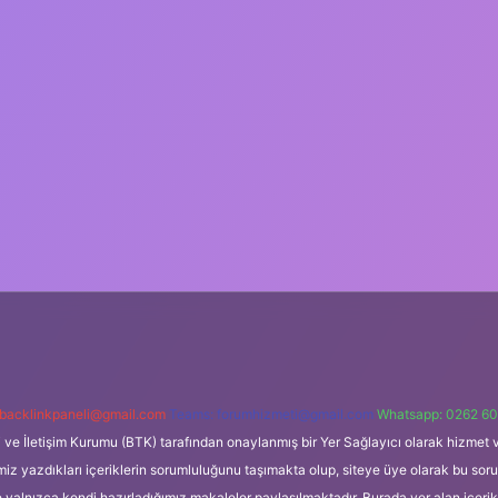
backlinkpaneli@gmail.com
Teams:
forumhizmeti@gmail.com
Whatsapp: 0262 60
i ve İletişim Kurumu (BTK) tarafından onaylanmış bir Yer Sağlayıcı olarak hizmet v
azdıkları içeriklerin sorumluluğunu taşımakta olup, siteye üye olarak bu sorumlul
e yalnızca kendi hazırladığımız makaleler paylaşılmaktadır. Burada yer alan içeri