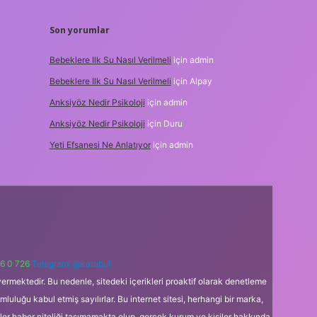
Son yorumlar
Bebeklere Ilk Su Nasıl Verilmeli
için
admin
Bebeklere Ilk Su Nasıl Verilmeli
için
Alpay
Anksiyöz Nedir Psikoloji
için
admin
Anksiyöz Nedir Psikoloji
için
Duru
Yeti Efsanesi Ne Anlatıyor
için
admin
6 0 726
Telegram: @karabul
ermektedir. Bu nedenle, sitedeki içerikleri proaktif olarak denetleme
uğu kabul etmiş sayılırlar. Bu internet sitesi, herhangi bir marka,
kler haber niteliği taşımamakta olup, gerçek kurum ve kişiler hakkında