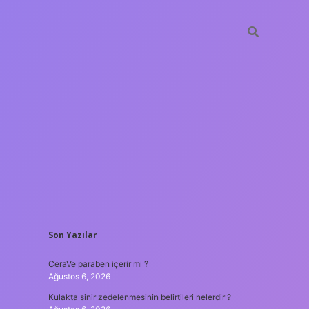
SIDEBAR
Son Yazılar
tulipbet
https:
CeraVe paraben içerir mi ?
Ağustos 6, 2026
Kulakta sinir zedelenmesinin belirtileri nelerdir ?