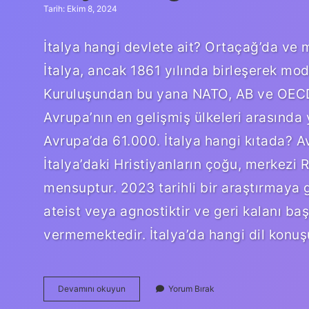
Tarih: Ekim 8, 2024
İtalya hangi devlete ait? Ortaçağ’da ve 
İtalya, ancak 1861 yılında birleşerek mod
Kuruluşundan bu yana NATO, AB ve OECD 
Avrupa’nın en gelişmiş ülkeleri arasında y
Avrupa’da 61.000. İtalya hangi kıtada? Avr
İtalya’daki Hristiyanların çoğu, merkezi 
mensuptur. 2023 tarihli bir araştırmaya g
ateist veya agnostiktir ve geri kalanı b
vermemektedir. İtalya’da hangi dil konuş
Italya
Devamını okuyun
Yorum Bırak
Hangi