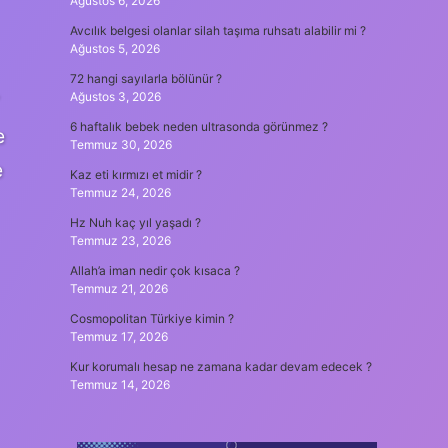
Ağustos 6, 2026
Avcılık belgesi olanlar silah taşıma ruhsatı alabilir mi ?
Ağustos 5, 2026
72 hangi sayılarla bölünür ?
Ağustos 3, 2026
6 haftalık bebek neden ultrasonda görünmez ?
e
Temmuz 30, 2026
e
Kaz eti kırmızı et midir ?
Temmuz 24, 2026
Hz Nuh kaç yıl yaşadı ?
Temmuz 23, 2026
Allah’a iman nedir çok kısaca ?
Temmuz 21, 2026
Cosmopolitan Türkiye kimin ?
Temmuz 17, 2026
Kur korumalı hesap ne zamana kadar devam edecek ?
Temmuz 14, 2026