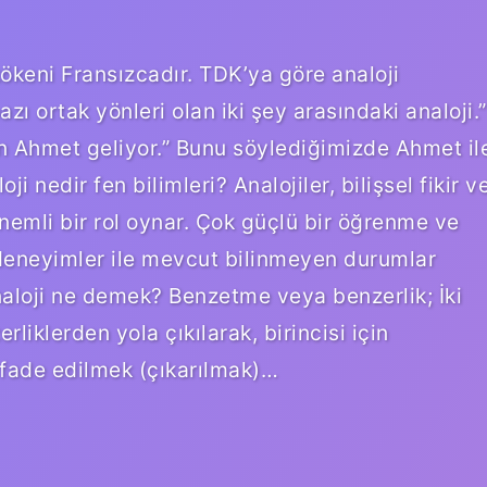
kökeni Fransızcadır. TDK’ya göre analoji
zı ortak yönleri olan iki şey arasındaki analoji.”
lan Ahmet geliyor.” Bunu söylediğimizde Ahmet il
i nedir fen bilimleri? Analojiler, bilişsel fikir v
emli bir rol oynar. Çok güçlü bir öğrenme ve
 deneyimler ile mevcut bilinmeyen durumlar
Analoji ne demek? Benzetme veya benzerlik; İki
liklerden yola çıkılarak, birincisi için
 ifade edilmek (çıkarılmak)…