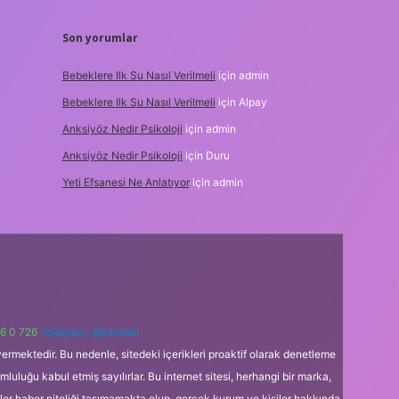
Son yorumlar
Bebeklere Ilk Su Nasıl Verilmeli
için
admin
Bebeklere Ilk Su Nasıl Verilmeli
için
Alpay
Anksiyöz Nedir Psikoloji
için
admin
Anksiyöz Nedir Psikoloji
için
Duru
Yeti Efsanesi Ne Anlatıyor
için
admin
6 0 726
Telegram: @karabul
ermektedir. Bu nedenle, sitedeki içerikleri proaktif olarak denetleme
uğu kabul etmiş sayılırlar. Bu internet sitesi, herhangi bir marka,
kler haber niteliği taşımamakta olup, gerçek kurum ve kişiler hakkında