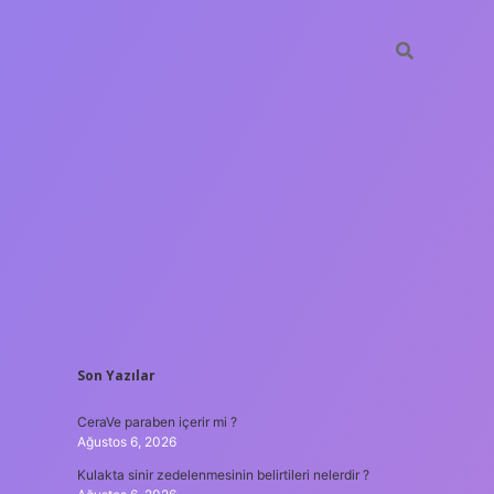
SIDEBAR
Son Yazılar
tulipbet
ht
CeraVe paraben içerir mi ?
Ağustos 6, 2026
Kulakta sinir zedelenmesinin belirtileri nelerdir ?