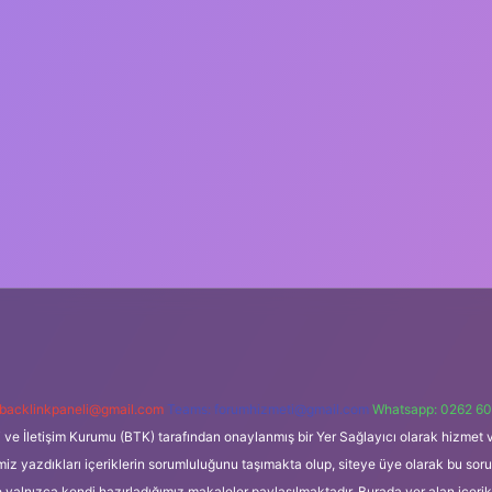
backlinkpaneli@gmail.com
Teams:
forumhizmeti@gmail.com
Whatsapp: 0262 60
i ve İletişim Kurumu (BTK) tarafından onaylanmış bir Yer Sağlayıcı olarak hizmet v
azdıkları içeriklerin sorumluluğunu taşımakta olup, siteye üye olarak bu sorumlul
e yalnızca kendi hazırladığımız makaleler paylaşılmaktadır. Burada yer alan içeri