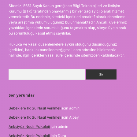
Sitemiz, 5651 Sayılı Kanun gereğince Bilgi Teknolojileri ve İletişim
Kurumu (BTK) tarafından onaylanmış bir Yer Sağlayıcı olarak hizmet
vermektedir. Bu nedenle, sitedeki içerikleri proaktif olarak denetleme
veya araştırma yükümlülüğümüz bulunmamaktadır. Ancak, üyelerimiz
yazdıkları içeriklerin sorumluluğunu taşımakta olup, siteye üye olarak
bu sorumluluğu kabul etmiş sayılırlar.
Hukuka ve yasal düzenlemelere aykırı olduğunu düşündüğünüz
içerikleri,
backlinkpanelicomtr@gmail.com
adresine bildirmeniz
halinde, ilgili içerikler yasal süre içerisinde sitemizden kaldırılacaktır.
Arama
Son yorumlar
Bebeklere Ilk Su Nasıl Verilmeli
için
admin
Bebeklere Ilk Su Nasıl Verilmeli
için
Alpay
Anksiyöz Nedir Psikoloji
için
admin
Anksiyöz Nedir Psikoloji
için
Duru