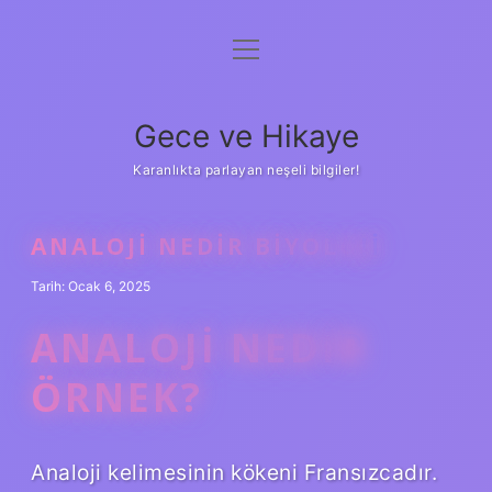
menüyü
Anasayfa
aç
Gizlilik Politikası
Gece ve Hikaye
Yasal Uyarı
Karanlıkta parlayan neşeli bilgiler!
Hakkımızda
ANALOJI NEDIR BIYOLOJI
Tarih: Ocak 6, 2025
ANALOJI NEDIR
ÖRNEK?
Analoji kelimesinin kökeni Fransızcadır.