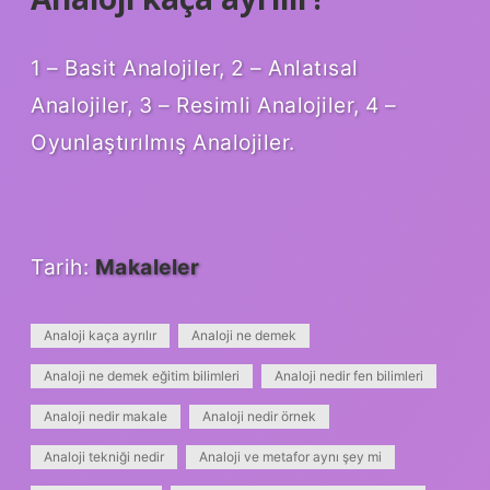
1 – Basit Analojiler, 2 – Anlatısal
Analojiler, 3 – Resimli Analojiler, 4 –
Oyunlaştırılmış Analojiler.
Tarih:
Makaleler
Analoji kaça ayrılır
Analoji ne demek
Analoji ne demek eğitim bilimleri
Analoji nedir fen bilimleri
Analoji nedir makale
Analoji nedir örnek
Analoji tekniği nedir
Analoji ve metafor aynı şey mi