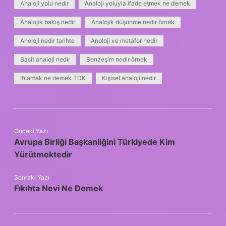
Analoji yolu nedir
Analoji yoluyla ifade etmek ne demek
Analojik bakış nedir
Analojik düşünme nedir örnek
Anoloji nedir tarihte
Anoloji ve metafor nedir
Basit analoji nedir
Benzeşim nedir örnek
Ihlamak ne demek TDK
Kişisel analoji nedir
Önceki Yazı
Avrupa Birliği Başkanliğini Türkiyede Kim
Yürütmektedir
Sonraki Yazı
Fıkıhta Nevi Ne Demek