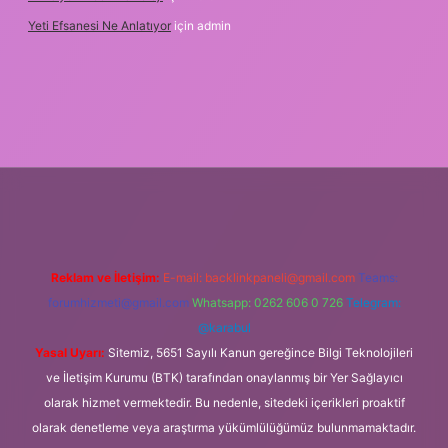
Yeti Efsanesi Ne Anlatıyor
için
admin
etexper.xyz/
Reklam ve İletişim:
E-mail:
backlinkpaneli@gmail.com
Teams:
forumhizmeti@gmail.com
Whatsapp: 0262 606 0 726
Telegram:
@karabul
Yasal Uyarı:
Sitemiz, 5651 Sayılı Kanun gereğince Bilgi Teknolojileri
ve İletişim Kurumu (BTK) tarafından onaylanmış bir Yer Sağlayıcı
olarak hizmet vermektedir. Bu nedenle, sitedeki içerikleri proaktif
olarak denetleme veya araştırma yükümlülüğümüz bulunmamaktadır.