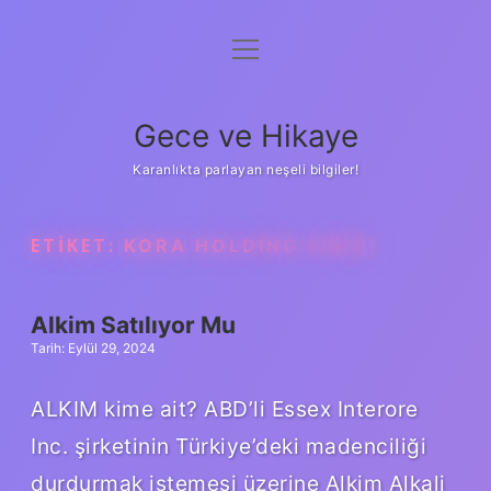
menüyü
Anasayfa
aç
Gizlilik Politikası
Gece ve Hikaye
Yasal Uyarı
Karanlıkta parlayan neşeli bilgiler!
Hakkımızda
ETIKET:
KORA HOLDING KIMIN
Alkim Satılıyor Mu
Tarih: Eylül 29, 2024
ALKIM kime ait? ABD’li Essex Interore
Inc. şirketinin Türkiye’deki madenciliği
durdurmak istemesi üzerine Alkim Alkali