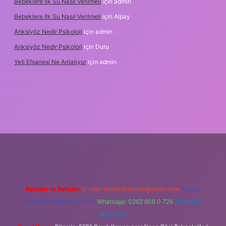
Bebeklere Ilk Su Nasıl Verilmeli
için
admin
Bebeklere Ilk Su Nasıl Verilmeli
için
Alpay
Anksiyöz Nedir Psikoloji
için
admin
Anksiyöz Nedir Psikoloji
için
Duru
Yeti Efsanesi Ne Anlatıyor
için
admin
lipbet
https://www.betexper.xyz/
Reklam ve İletişim:
E-mail:
backlinkpaneli@gmail.com
Teams:
forumhizmeti@gmail.com
Whatsapp: 0262 606 0 726
Telegram:
@karabul