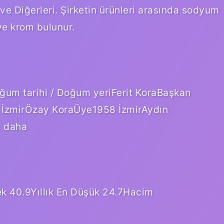
ve Diğerleri. Şirketin ürünleri arasında sodyum
 ve krom bulunur.
ğum tarihi / Doğum yeriFerit KoraBaşkan
 İzmirÖzay KoraÜye1958 İzmirAydın
r daha
ek 40.9Yıllık En Düşük 24.7Hacim