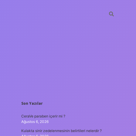
SIDEBAR
Son Yazılar
tulipbet
https://www.b
CeraVe paraben içerir mi ?
Ağustos 6, 2026
Kulakta sinir zedelenmesinin belirtileri nelerdir ?