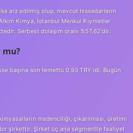
lka arz edilmiş olup, mevcut hissedarların
 Alkim Kimya, İstanbul Menkul Kıymetler
edir. Serbest dolaşım oranı %57,62’dir.
r mu?
Hisse başına son temettü 0,93 TRY idi. Bugün
yasalların madenciliği, çıkarılması, üretimi
ir şirkettir. Şirket üç ana segmentte faaliyet