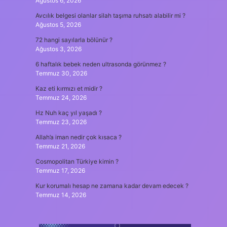
Ağustos 6, 2026
Avcılık belgesi olanlar silah taşıma ruhsatı alabilir mi ?
Ağustos 5, 2026
72 hangi sayılarla bölünür ?
Ağustos 3, 2026
6 haftalık bebek neden ultrasonda görünmez ?
Temmuz 30, 2026
Kaz eti kırmızı et midir ?
Temmuz 24, 2026
Hz Nuh kaç yıl yaşadı ?
Temmuz 23, 2026
Allah’a iman nedir çok kısaca ?
Temmuz 21, 2026
Cosmopolitan Türkiye kimin ?
Temmuz 17, 2026
Kur korumalı hesap ne zamana kadar devam edecek ?
Temmuz 14, 2026