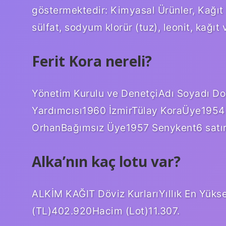
göstermektedir: Kimyasal Ürünler, Kağıt 
sülfat, sodyum klorür (tuz), leonit, kağıt
Ferit Kora nereli?
Yönetim Kurulu ve DenetçiAdı Soyadı Do
Yardımcısı1960 İzmirTülay KoraÜye1954
OrhanBağımsız Üye1957 Senykent6 satı
Alka’nın kaç lotu var?
ALKİM KAĞIT Döviz KurlarıYıllık En Yüks
(TL)402.920Hacim (Lot)11.307.