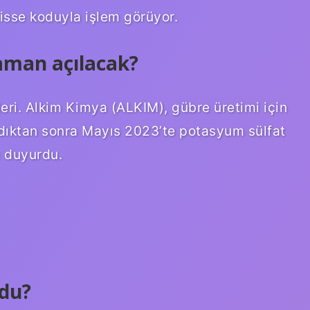
hisse koduyla işlem görüyor.
aman açılacak?
eri. Alkim Kimya (ALKIM), gübre üretimi için
ıktan sonra Mayıs 2023’te potasyum sülfat
ı duyurdu.
ldu?