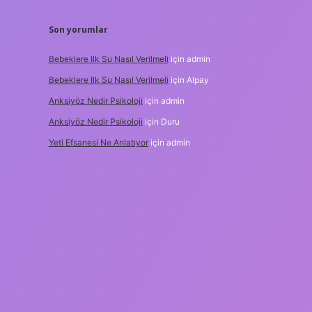
Son yorumlar
Bebeklere Ilk Su Nasıl Verilmeli
için
admin
Bebeklere Ilk Su Nasıl Verilmeli
için
Alpay
Anksiyöz Nedir Psikoloji
için
admin
Anksiyöz Nedir Psikoloji
için
Duru
Yeti Efsanesi Ne Anlatıyor
için
admin