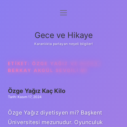
menüyü
Anasayfa
aç
Gizlilik Politikası
Gece ve Hikaye
Yasal Uyarı
Karanlıkta parlayan neşeli bilgiler!
Hakkımızda
ETIKET:
ÖZGE YAĞIZ VE BURAK
BERKAY AKGÜL SEVGILI MI
Özge Yağız Kaç Kilo
Tarih: Kasım 17, 2024
Özge Yağız diyetisyen mi? Başkent
Üniversitesi mezunudur. Oyunculuk