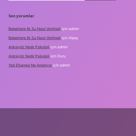
Son yorumlar
Bebeklere Ilk Su Nasıl Verilmeli
için
admin
Bebeklere Ilk Su Nasıl Verilmeli
için
Alpay
Anksiyöz Nedir Psikoloji
için
admin
Anksiyöz Nedir Psikoloji
için
Duru
Yeti Efsanesi Ne Anlatıyor
için
admin
lipbet
https://www.betexper.xyz/