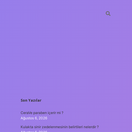
SIDEBAR
Son Yazılar
tulipbet
https://www.bete
CeraVe paraben içerir mi ?
Ağustos 6, 2026
Kulakta sinir zedelenmesinin belirtileri nelerdir ?