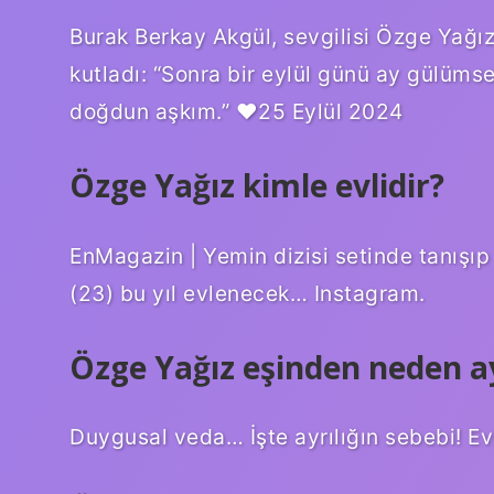
Burak Berkay Akgül, sevgilisi Özge Yağ
kutladı: “Sonra bir eylül günü ay gülüms
doğdun aşkım.” ♥️25 Eylül 2024
Özge Yağız kimle evlidir?
EnMagazin | Yemin dizisi setinde tanışıp
(23) bu yıl evlenecek… Instagram.
Özge Yağız eşinden neden ay
Duygusal veda… İşte ayrılığın sebebi! Evlil