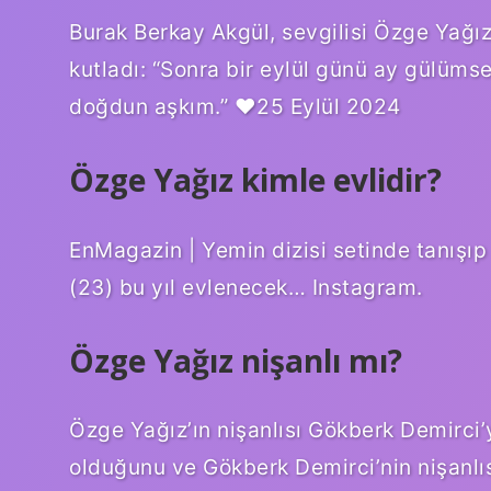
Burak Berkay Akgül, sevgilisi Özge Yağ
kutladı: “Sonra bir eylül günü ay gülüms
doğdun aşkım.” ♥️25 Eylül 2024
Özge Yağız kimle evlidir?
EnMagazin | Yemin dizisi setinde tanışıp
(23) bu yıl evlenecek… Instagram.
Özge Yağız nişanlı mı?
Özge Yağız’ın nişanlısı Gökberk Demirci’yi
olduğunu ve Gökberk Demirci’nin nişanlıs