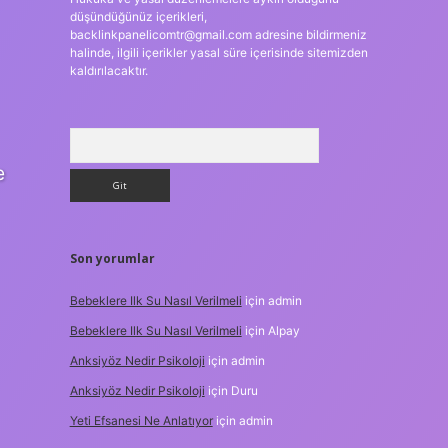
düşündüğünüz içerikleri,
backlinkpanelicomtr@gmail.com
adresine bildirmeniz
halinde, ilgili içerikler yasal süre içerisinde sitemizden
kaldırılacaktır.
Arama
e
Son yorumlar
Bebeklere Ilk Su Nasıl Verilmeli
için
admin
Bebeklere Ilk Su Nasıl Verilmeli
için
Alpay
Anksiyöz Nedir Psikoloji
için
admin
Anksiyöz Nedir Psikoloji
için
Duru
Yeti Efsanesi Ne Anlatıyor
için
admin