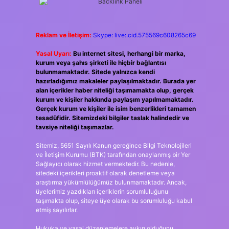
Reklam ve İletişim:
Skype: live:.cid.575569c608265c69
Yasal Uyarı:
Bu internet sitesi, herhangi bir marka,
kurum veya şahıs şirketi ile hiçbir bağlantısı
bulunmamaktadır. Sitede yalnızca kendi
hazırladığımız makaleler paylaşılmaktadır. Burada yer
alan içerikler haber niteliği taşımamakta olup, gerçek
kurum ve kişiler hakkında paylaşım yapılmamaktadır.
Gerçek kurum ve kişiler ile isim benzerlikleri tamamen
tesadüfidir. Sitemizdeki bilgiler taslak halindedir ve
tavsiye niteliği taşımazlar.
Sitemiz, 5651 Sayılı Kanun gereğince Bilgi Teknolojileri
ve İletişim Kurumu (BTK) tarafından onaylanmış bir Yer
Sağlayıcı olarak hizmet vermektedir. Bu nedenle,
sitedeki içerikleri proaktif olarak denetleme veya
araştırma yükümlülüğümüz bulunmamaktadır. Ancak,
üyelerimiz yazdıkları içeriklerin sorumluluğunu
taşımakta olup, siteye üye olarak bu sorumluluğu kabul
etmiş sayılırlar.
Hukuka ve yasal düzenlemelere aykırı olduğunu