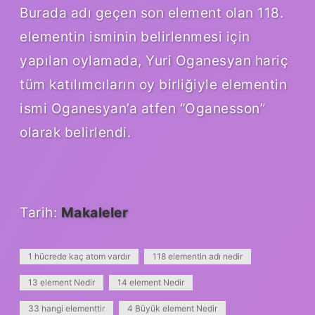
Burada adı geçen son element olan 118.
elementin isminin belirlenmesi için
yapılan oylamada, Yuri Oganesyan hariç
tüm katılımcıların oy birliğiyle elementin
ismi Oganesyan’a atfen “Oganesson”
olarak belirlendi.
Tarih:
Makaleler
1 hücrede kaç atom vardır
118 elementin adı nedir
13 element Nedir
14 element Nedir
33 hangi elementtir
4 Büyük element Nedir