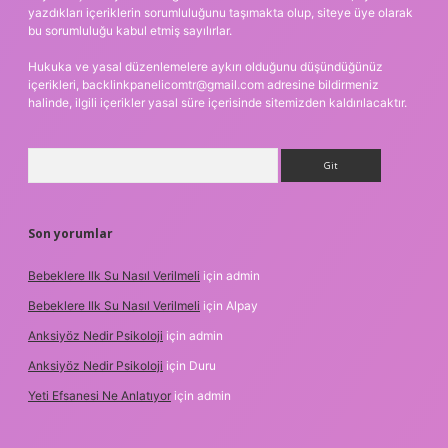
yazdıkları içeriklerin sorumluluğunu taşımakta olup, siteye üye olarak
bu sorumluluğu kabul etmiş sayılırlar.
Hukuka ve yasal düzenlemelere aykırı olduğunu düşündüğünüz
içerikleri,
backlinkpanelicomtr@gmail.com
adresine bildirmeniz
halinde, ilgili içerikler yasal süre içerisinde sitemizden kaldırılacaktır.
Arama
Son yorumlar
Bebeklere Ilk Su Nasıl Verilmeli
için
admin
Bebeklere Ilk Su Nasıl Verilmeli
için
Alpay
Anksiyöz Nedir Psikoloji
için
admin
Anksiyöz Nedir Psikoloji
için
Duru
Yeti Efsanesi Ne Anlatıyor
için
admin