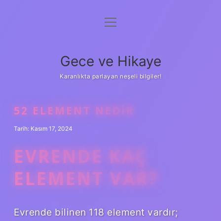
menüyü
Anasayfa
aç
Gizlilik Politikası
Gece ve Hikaye
Yasal Uyarı
Karanlıkta parlayan neşeli bilgiler!
Hakkımızda
52 ELEMENT NEDIR
Tarih: Kasım 17, 2024
EVRENDE KAÇ
ELEMENT VAR?
Evrende bilinen 118 element vardır;