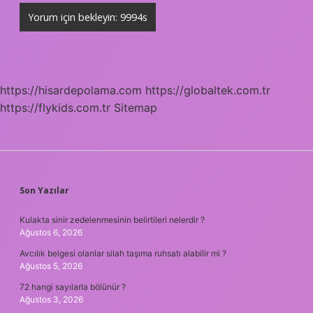
https://hisardepolama.com
https://globaltek.com.tr
https://flykids.com.tr
Sitemap
SIDEBAR
Son Yazılar
Kulakta sinir zedelenmesinin belirtileri nelerdir ?
Ağustos 6, 2026
Avcılık belgesi olanlar silah taşıma ruhsatı alabilir mi ?
Ağustos 5, 2026
72 hangi sayılarla bölünür ?
Ağustos 3, 2026