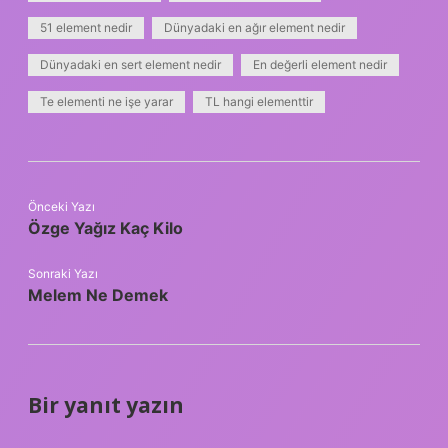
51 element nedir
Dünyadaki en ağır element nedir
Dünyadaki en sert element nedir
En değerli element nedir
Te elementi ne işe yarar
TL hangi elementtir
Önceki Yazı
Özge Yağız Kaç Kilo
Sonraki Yazı
Melem Ne Demek
Bir yanıt yazın