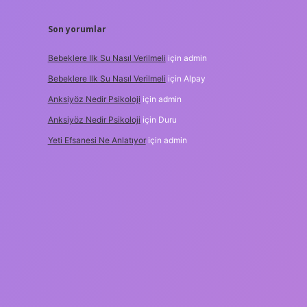
Son yorumlar
Bebeklere Ilk Su Nasıl Verilmeli
için
admin
Bebeklere Ilk Su Nasıl Verilmeli
için
Alpay
Anksiyöz Nedir Psikoloji
için
admin
Anksiyöz Nedir Psikoloji
için
Duru
Yeti Efsanesi Ne Anlatıyor
için
admin