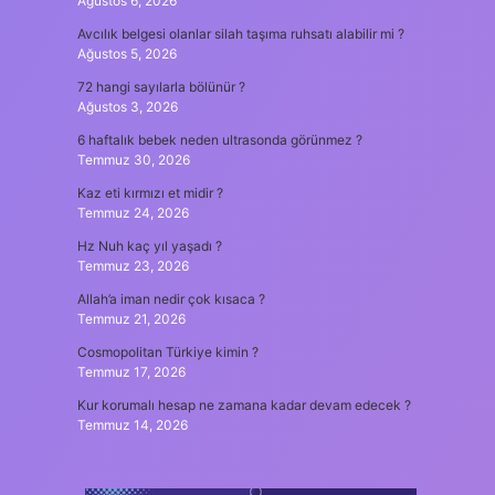
Ağustos 6, 2026
Avcılık belgesi olanlar silah taşıma ruhsatı alabilir mi ?
Ağustos 5, 2026
72 hangi sayılarla bölünür ?
Ağustos 3, 2026
6 haftalık bebek neden ultrasonda görünmez ?
Temmuz 30, 2026
Kaz eti kırmızı et midir ?
Temmuz 24, 2026
Hz Nuh kaç yıl yaşadı ?
Temmuz 23, 2026
Allah’a iman nedir çok kısaca ?
Temmuz 21, 2026
Cosmopolitan Türkiye kimin ?
Temmuz 17, 2026
Kur korumalı hesap ne zamana kadar devam edecek ?
Temmuz 14, 2026