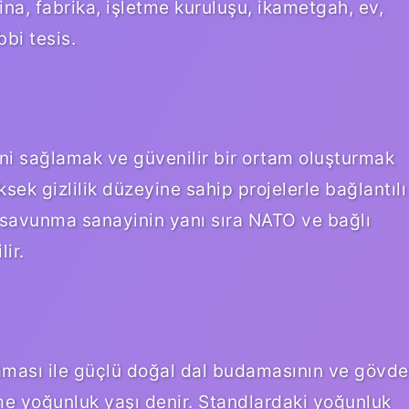
ina, fabrika, işletme kuruluşu, ikametgah, ev,
bbi tesis.
ğini sağlamak ve güvenilir bir ortam oluşturmak
ksek gizlilik düzeyine sahip projelerle bağlantılı
 savunma sanayinin yanı sıra NATO ve bağlı
ir.
ması ile güçlü doğal dal budamasının ve gövde
e yoğunluk yaşı denir. Standlardaki yoğunluk