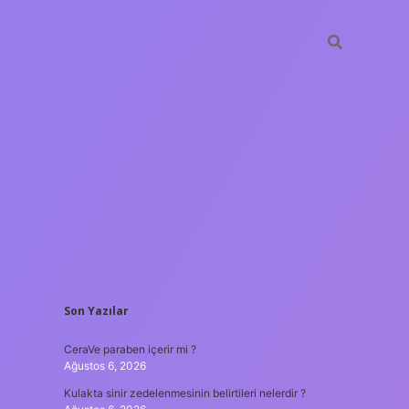
SIDEBAR
Son Yazılar
tulipbet
https://www.bet
CeraVe paraben içerir mi ?
Ağustos 6, 2026
Kulakta sinir zedelenmesinin belirtileri nelerdir ?