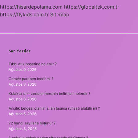
https://hisardepolama.com
https://globaltek.com.tr
https://flykids.com.tr
Sitemap
SIDEBAR
Son Yazılar
Tıbbi atık poşetine ne atılır ?
Ağustos 9, 2026
CeraVe paraben içerir mi ?
Ağustos 6, 2026
Kulakta sinir zedelenmesinin belirtileri nelerdir ?
Ağustos 6, 2026
Avcılık belgesi olanlar silah taşıma ruhsatı alabilir mi ?
Ağustos 5, 2026
72 hangi sayılarla bölünür ?
Ağustos 3, 2026
6 haftalık bebek neden ultrasonda görünmez ?