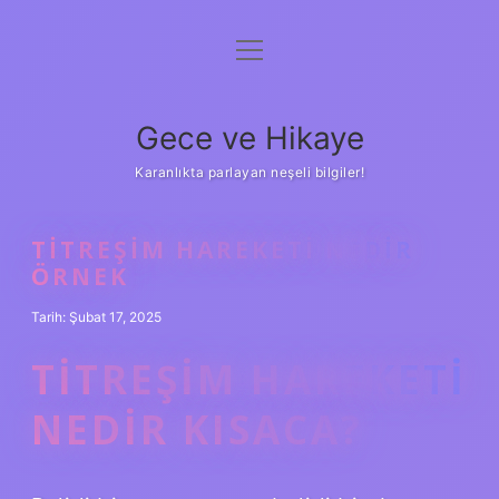
menüyü
Anasayfa
aç
Gizlilik Politikası
Gece ve Hikaye
Yasal Uyarı
Karanlıkta parlayan neşeli bilgiler!
Hakkımızda
TITREŞIM HAREKETI NEDIR
ÖRNEK
Tarih: Şubat 17, 2025
TITREŞIM HAREKETI
NEDIR KISACA?