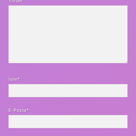
Yorum
İsim*
E-Posta*