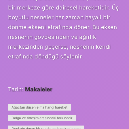
bir merkeze göre dairesel hareketidir. Üç
boyutlu nesneler her zaman hayali bir
dönme ekseni etrafında döner. Bu eksen
nesnenin gövdesinden ve ağırlık
merkezinden geçerse, nesnenin kendi
etrafında döndüğü söylenir.
Tarih:
Makaleler
Ağaçtan düşen elma hangi hareket
Dalga ve titreşim arasındaki fark nedir
Denizde duran bir sandal ne hareketi yapar