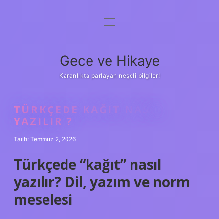
menüyü
Anasayfa
aç
Gizlilik Politikası
Gece ve Hikaye
Yasal Uyarı
Karanlıkta parlayan neşeli bilgiler!
Hakkımızda
TÜRKÇEDE KAĞIT NASIL
YAZILIR ?
Tarih: Temmuz 2, 2026
Türkçede “kağıt” nasıl
yazılır? Dil, yazım ve norm
meselesi