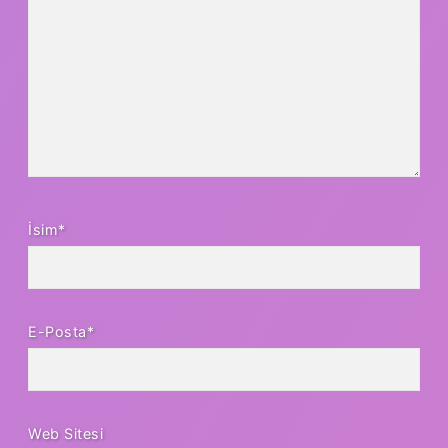
İsim*
E-Posta*
Web Sitesi