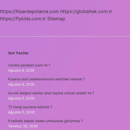
https://hisardepolama.com
https://globaltek.com.tr
https://flykids.com.tr
Sitemap
SIDEBAR
Son Yazılar
CeraVe paraben içerir mi ?
Ağustos 6, 2026
Kulakta sinir zedelenmesinin belirtileri nelerdir ?
Ağustos 6, 2026
Avcılık belgesi olanlar silah taşıma ruhsatı alabilir mi ?
Ağustos 5, 2026
72 hangi sayılarla bölünür ?
Ağustos 3, 2026
6 haftalık bebek neden ultrasonda görünmez ?
Temmuz 30, 2026