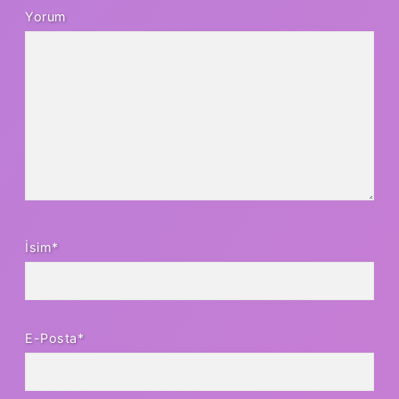
Yorum
İsim*
E-Posta*