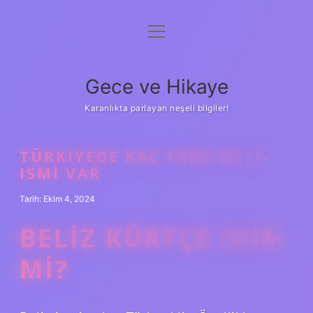
menüyü
Anasayfa
aç
Gizlilik Politikası
Gece ve Hikaye
Yasal Uyarı
Karanlıkta parlayan neşeli bilgiler!
Hakkımızda
TÜRKIYEDE KAÇ TANE BELIZ
ISMI VAR
Tarih: Ekim 4, 2024
BELIZ KÜRTÇE ISIM
MI?