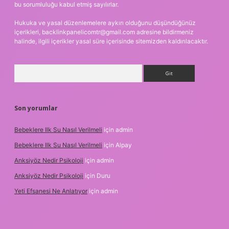
bu sorumluluğu kabul etmiş sayılırlar.
Hukuka ve yasal düzenlemelere aykırı olduğunu düşündüğünüz
içerikleri,
backlinkpanelicomtr@gmail.com
adresine bildirmeniz
halinde, ilgili içerikler yasal süre içerisinde sitemizden kaldırılacaktır.
Arama
Son yorumlar
Bebeklere Ilk Su Nasıl Verilmeli
için
admin
Bebeklere Ilk Su Nasıl Verilmeli
için
Alpay
Anksiyöz Nedir Psikoloji
için
admin
Anksiyöz Nedir Psikoloji
için
Duru
Yeti Efsanesi Ne Anlatıyor
için
admin