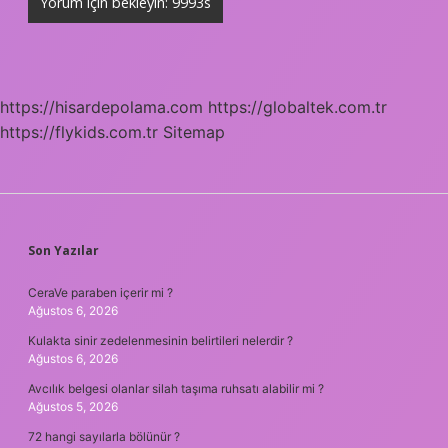
https://hisardepolama.com
https://globaltek.com.tr
https://flykids.com.tr
Sitemap
SIDEBAR
Son Yazılar
CeraVe paraben içerir mi ?
Ağustos 6, 2026
Kulakta sinir zedelenmesinin belirtileri nelerdir ?
Ağustos 6, 2026
Avcılık belgesi olanlar silah taşıma ruhsatı alabilir mi ?
Ağustos 5, 2026
72 hangi sayılarla bölünür ?