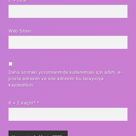
Web Sitesi
Daha sonraki yorumlarımda kullanılması için adım, e-
posta adresim ve site adresim bu tarayıcıya
kaydedilsin.
6 + 2 kaçtır?
*