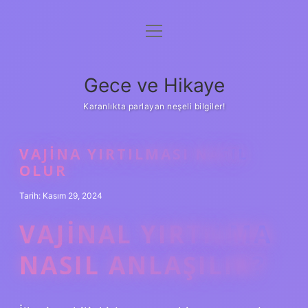
menüyü
Anasayfa
aç
Gizlilik Politikası
Gece ve Hikaye
Yasal Uyarı
Karanlıkta parlayan neşeli bilgiler!
Hakkımızda
VAJINA YIRTILMASI NASIL
OLUR
Tarih: Kasım 29, 2024
VAJINAL YIRTILMA
NASIL ANLAŞILIR?