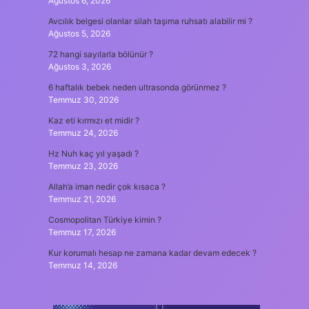
Ağustos 6, 2026
Avcılık belgesi olanlar silah taşıma ruhsatı alabilir mi ?
Ağustos 5, 2026
72 hangi sayılarla bölünür ?
Ağustos 3, 2026
6 haftalık bebek neden ultrasonda görünmez ?
Temmuz 30, 2026
Kaz eti kırmızı et midir ?
Temmuz 24, 2026
Hz Nuh kaç yıl yaşadı ?
Temmuz 23, 2026
Allah’a iman nedir çok kısaca ?
Temmuz 21, 2026
Cosmopolitan Türkiye kimin ?
Temmuz 17, 2026
Kur korumalı hesap ne zamana kadar devam edecek ?
Temmuz 14, 2026