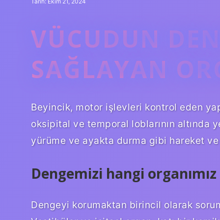
Tarih: Ekim 21, 2024
VÜCUDUN DEN
SAĞLAYAN OR
Beyincik, motor işlevleri kontrol eden ya
oksipital ve temporal loblarının altında ye
yürüme ve ayakta durma gibi hareket ve 
Dengemizi hangi organımız 
Dengeyi korumaktan birincil olarak soruml