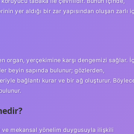
k koruyucu tabaka ile çevrilidir. Bunun içinde,
inin yer aldığı bir zar yapısından oluşan zarlı i
len organ, yerçekimine karşı dengemizi sağlar. İ
rler beyin sapında bulunur; gözlerden,
leriyle bağlantı kurar ve bir ağ oluşturur. Böylec
bulunur.
nedir?
ve mekansal yönelim duygusuyla ilişkili