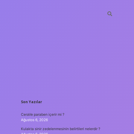
SIDEBAR
Son Yazılar
tulipbet
ht
CeraVe paraben içerir mi ?
Ağustos 6, 2026
Kulakta sinir zedelenmesinin belirtileri nelerdir ?