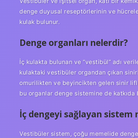
Vestibüler ve işitsel organ, katı bir kemi
denge duyusal reseptörlerinin ve hücreler
kulak bulunur.
Denge organları nelerdir?
İç kulakta bulunan ve “vestibül” adı veri
kulaktaki vestibüler organdan çıkan sini
omurilikten ve beyincikten gelen sinir lif
bu organlar denge sistemine de katkıda 
İç dengeyi sağlayan sistem 
Vestibüler sistem, çoğu memelide denge 