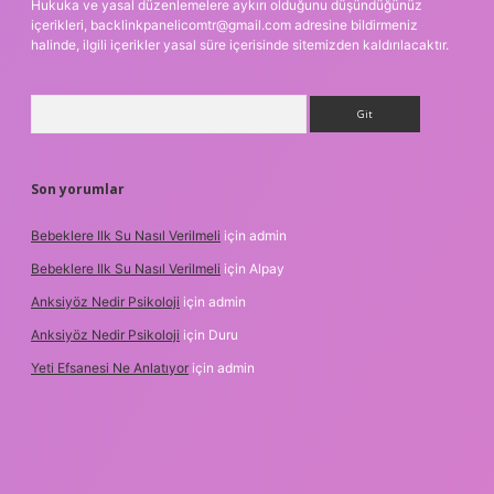
Hukuka ve yasal düzenlemelere aykırı olduğunu düşündüğünüz
içerikleri,
backlinkpanelicomtr@gmail.com
adresine bildirmeniz
halinde, ilgili içerikler yasal süre içerisinde sitemizden kaldırılacaktır.
Arama
Son yorumlar
Bebeklere Ilk Su Nasıl Verilmeli
için
admin
Bebeklere Ilk Su Nasıl Verilmeli
için
Alpay
Anksiyöz Nedir Psikoloji
için
admin
Anksiyöz Nedir Psikoloji
için
Duru
Yeti Efsanesi Ne Anlatıyor
için
admin