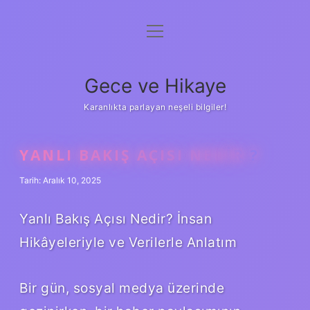
menüyü
Anasayfa
aç
Gizlilik Politikası
Gece ve Hikaye
Yasal Uyarı
Karanlıkta parlayan neşeli bilgiler!
Hakkımızda
YANLI BAKIŞ AÇISI NEDIR ?
Tarih: Aralık 10, 2025
Yanlı Bakış Açısı Nedir? İnsan
Hikâyeleriyle ve Verilerle Anlatım
Bir gün, sosyal medya üzerinde