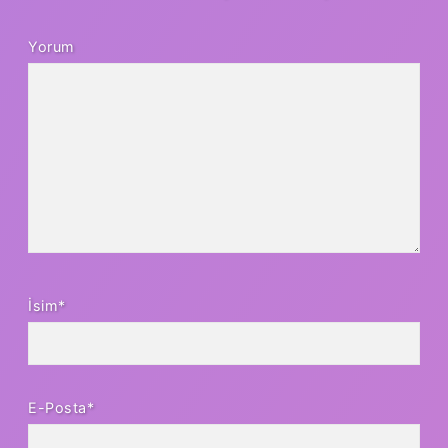
Yorum
İsim*
E-Posta*