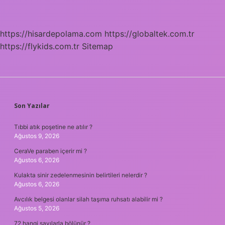
https://hisardepolama.com
https://globaltek.com.tr
https://flykids.com.tr
Sitemap
SIDEBAR
Son Yazılar
Tıbbi atık poşetine ne atılır ?
Ağustos 9, 2026
CeraVe paraben içerir mi ?
Ağustos 6, 2026
Kulakta sinir zedelenmesinin belirtileri nelerdir ?
Ağustos 6, 2026
Avcılık belgesi olanlar silah taşıma ruhsatı alabilir mi ?
Ağustos 5, 2026
72 hangi sayılarla bölünür ?