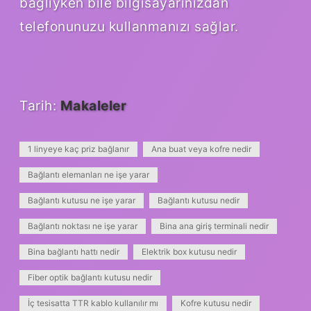
bağlıyken bile bilgisayarınızdan
telefonunuzu kullanmanızı sağlar.
Tarih:
Makaleler
1 linyeye kaç priz bağlanır
Ana buat veya kofre nedir
Bağlantı elemanları ne işe yarar
Bağlantı kutusu ne işe yarar
Bağlantı kutusu nedir
Bağlantı noktası ne işe yarar
Bina ana giriş terminali nedir
Bina bağlantı hattı nedir
Elektrik box kutusu nedir
Fiber optik bağlantı kutusu nedir
İç tesisatta TTR kablo kullanılır mı
Kofre kutusu nedir