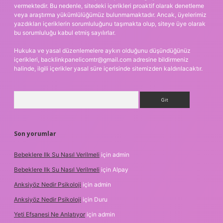
vermektedir. Bu nedenle, sitedeki içerikleri proaktif olarak denetleme
veya araştırma yükümlülüğümüz bulunmamaktadır. Ancak, üyelerimiz
yazdıkları içeriklerin sorumluluğunu taşımakta olup, siteye üye olarak
bu sorumluluğu kabul etmiş sayılırlar.
Hukuka ve yasal düzenlemelere aykırı olduğunu düşündüğünüz
içerikleri,
backlinkpanelicomtr@gmail.com
adresine bildirmeniz
halinde, ilgili içerikler yasal süre içerisinde sitemizden kaldırılacaktır.
Arama
Son yorumlar
Bebeklere Ilk Su Nasıl Verilmeli
için
admin
Bebeklere Ilk Su Nasıl Verilmeli
için
Alpay
Anksiyöz Nedir Psikoloji
için
admin
Anksiyöz Nedir Psikoloji
için
Duru
Yeti Efsanesi Ne Anlatıyor
için
admin