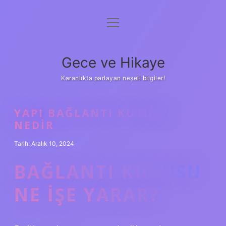
menüyü
Anasayfa
aç
Gizlilik Politikası
Gece ve Hikaye
Yasal Uyarı
Karanlıkta parlayan neşeli bilgiler!
Hakkımızda
YAPI BAĞLANTI KUTUSU
NEDIR
Tarih: Aralık 10, 2024
BAĞLANTI KUTUSU
NE IŞE YARAR?