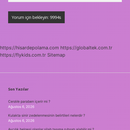
https://hisardepolama.com
https://globaltek.com.tr
https://flykids.com.tr
Sitemap
SIDEBAR
Son Yazılar
CeraVe paraben içerir mi ?
Ağustos 6, 2026
Kulakta sinir zedelenmesinin belirtileri nelerdir ?
Ağustos 6, 2026
Avcılık belgesi olanlar silah taşıma ruhsatı alabilir mi ?