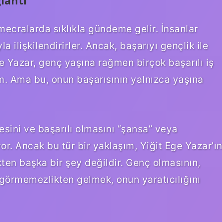
lantı
mecralarda sıklıkla gündeme gelir. İnsanlar
a ilişkilendirirler. Ancak, başarıyı gençlik ile
 Yazar, genç yaşına rağmen birçok başarılı iş
m. Ama bu, onun başarısının yalnızca yaşına
mesini ve başarılı olmasını “şansa” veya
iyor. Ancak bu tür bir yaklaşım, Yiğit Ege Yazar’ı
ten başka bir şey değildir. Genç olmasının,
ği görmemezlikten gelmek, onun yaratıcılığını