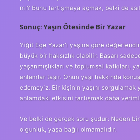
mi? Bunu tartışmaya açmak, belki de asıl
Sonuç: Yaşın Ötesinde Bir Yazar
Yiğit Ege Yazar’ı yaşına göre değerlendir
büyük bir haksızlık olabilir. Başarı sadec
yaşanmışlıkları ve toplumsal katkıları, 
anlamlar taşır. Onun yaşı hakkında konuş
edemeyiz. Bir kişinin yaşını sorgulamak y
anlamdaki etkisini tartışmak daha verimli
Ve belki de gerçek soru şudur: Neden bir
olgunluk, yaşa bağlı olmamalıdır.