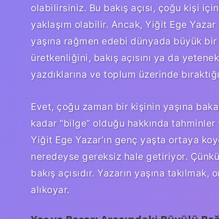
olabilirsiniz. Bu bakış açısı, çoğu kişi iç
yaklaşım olabilir. Ancak, Yiğit Ege Yazar 
yaşına rağmen edebi dünyada büyük bir e
üretkenliğini, bakış açısını ya da yetene
yazdıklarına ve toplum üzerinde bıraktığ
Evet, çoğu zaman bir kişinin yaşına bak
kadar “bilge” olduğu hakkında tahminler ya
Yiğit Ege Yazar’ın genç yaşta ortaya koy
neredeyse gereksiz hale getiriyor. Çünkü 
bakış açısıdır. Yazarın yaşına takılmak, 
alıkoyar.