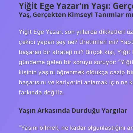
Yiğit Ege Yazar’ın Yaşı: Ge
Yaş, Gerçekten Kimseyi Tanımlar m
Yiğit Ege Yazar, son yıllarda dikkatleri ü
çekici yapan şey ne? Üretimleri mi? Yap
başaran bir strateji mi? Birçok kişi, Yi
gündeme gelen bir soruyu soruyor: “Yiğit 
kişinin yaşını öğrenmek oldukça cazip bir 
başarısını ve kariyerini anlamak için ne 
farkında değiliz.
Yaşın Arkasında Durduğu Yargılar
“Yaşını bilmek, ne kadar olgunlaştığını a