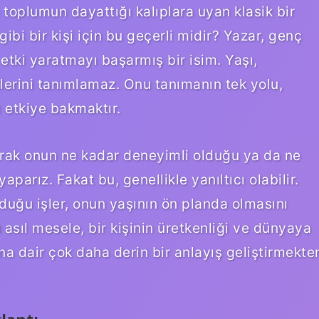
in toplumun dayattığı kalıplara uyan klasik bir
gibi bir kişi için bu geçerli midir? Yazar, genç
tki yaratmayı başarmış bir isim. Yaşı,
klerini tanımlamaz. Onu tanımanın tek yolu,
ı etkiye bakmaktır.
arak onun ne kadar deneyimli olduğu ya da ne
parız. Fakat bu, genellikle yanıltıcı olabilir.
duğu işler, onun yaşının ön planda olmasını
asıl mesele, bir kişinin üretkenliği ve dünyaya
ona dair çok daha derin bir anlayış geliştirmekte