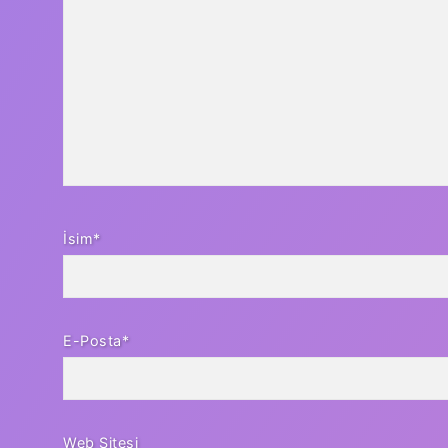
İsim*
E-Posta*
Web Sitesi