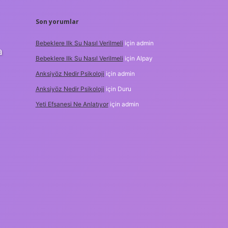
Son yorumlar
Bebeklere Ilk Su Nasıl Verilmeli
için
admin
a
Bebeklere Ilk Su Nasıl Verilmeli
için
Alpay
Anksiyöz Nedir Psikoloji
için
admin
Anksiyöz Nedir Psikoloji
için
Duru
Yeti Efsanesi Ne Anlatıyor
için
admin