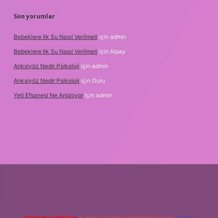
Son yorumlar
Bebeklere Ilk Su Nasıl Verilmeli
için
admin
Bebeklere Ilk Su Nasıl Verilmeli
için
Alpay
Anksiyöz Nedir Psikoloji
için
admin
Anksiyöz Nedir Psikoloji
için
Duru
Yeti Efsanesi Ne Anlatıyor
için
admin
er.xyz/
Reklam ve İletişim:
E-mail:
backlinkpaneli@gmail.com
Teams: