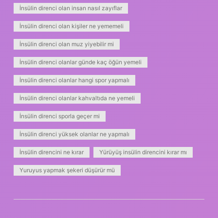
İnsülin direnci olan insan nasıl zayıflar
İnsülin direnci olan kişiler ne yememeli
İnsülin direnci olan muz yiyebilir mi
İnsülin direnci olanlar günde kaç öğün yemeli
İnsülin direnci olanlar hangi spor yapmalı
İnsülin direnci olanlar kahvaltıda ne yemeli
İnsülin direnci sporla geçer mi
İnsülin direnci yüksek olanlar ne yapmalı
İnsülin direncini ne kırar
Yürüyüş insülin direncini kırar mı
Yuruyus yapmak şekeri düşürür mü