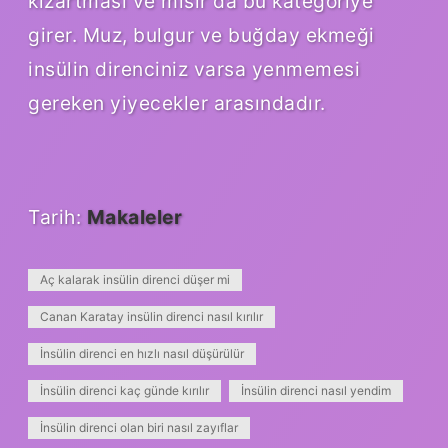
kızartması ve mısır da bu kategoriye
girer. Muz, bulgur ve buğday ekmeği
insülin direnciniz varsa yenmemesi
gereken yiyecekler arasındadır.
Tarih:
Makaleler
Aç kalarak insülin direnci düşer mi
Canan Karatay insülin direnci nasıl kırılır
İnsülin direnci en hızlı nasıl düşürülür
İnsülin direnci kaç günde kırılır
İnsülin direnci nasıl yendim
İnsülin direnci olan biri nasıl zayıflar