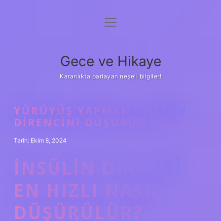
menüyü
Anasayfa
aç
Gizlilik Politikası
Gece ve Hikaye
Yasal Uyarı
Karanlıkta parlayan neşeli bilgiler!
Hakkımızda
YÜRÜYÜŞ YAPMAK INSÜLIN
DIRENCINI DÜŞÜRÜR MÜ
Tarih: Ekim 8, 2024
İNSÜLIN DIRENCI
EN HIZLI NASIL
DÜŞÜRÜLÜR?