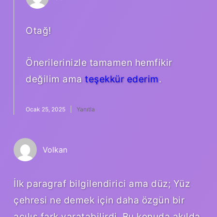
Otağ!
Önerilerinizle tamamen hemfikir
değilim ama
teşekkür ederim
.
Ocak 25, 2025
Yanıtla
Volkan
İlk paragraf bilgilendirici ama düz; Yüz
çehresi ne demek için daha özgün bir
açılış fark yaratabilirdi. Bu konuda akılda