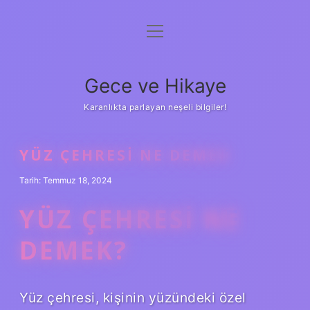
menüyü
Anasayfa
aç
Gizlilik Politikası
Gece ve Hikaye
Yasal Uyarı
Karanlıkta parlayan neşeli bilgiler!
Hakkımızda
YÜZ ÇEHRESI NE DEMEK
Tarih: Temmuz 18, 2024
YÜZ ÇEHRESI NE
DEMEK?
Yüz çehresi, kişinin yüzündeki özel