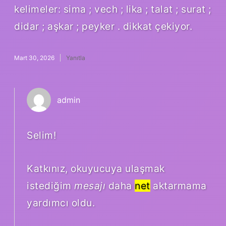
kelimeler: sima ; vech ; lika ; talat ; surat ;
didar ; aşkar ; peyker . dikkat çekiyor.
Mart 30, 2026
Yanıtla
admin
Selim!
Katkınız, okuyucuya ulaşmak
istediğim
mesajı
daha
net
aktarmama
yardımcı oldu.