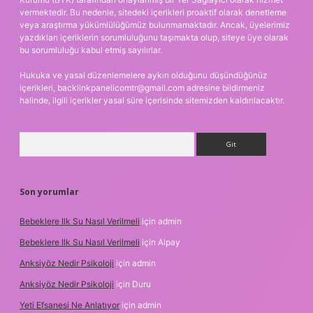
vermektedir. Bu nedenle, sitedeki içerikleri proaktif olarak denetleme
veya araştırma yükümlülüğümüz bulunmamaktadır. Ancak, üyelerimiz
yazdıkları içeriklerin sorumluluğunu taşımakta olup, siteye üye olarak
bu sorumluluğu kabul etmiş sayılırlar.
Hukuka ve yasal düzenlemelere aykırı olduğunu düşündüğünüz
içerikleri,
backlinkpanelicomtr@gmail.com
adresine bildirmeniz
halinde, ilgili içerikler yasal süre içerisinde sitemizden kaldırılacaktır.
Arama
Son yorumlar
Bebeklere Ilk Su Nasıl Verilmeli
için
admin
Bebeklere Ilk Su Nasıl Verilmeli
için
Alpay
Anksiyöz Nedir Psikoloji
için
admin
Anksiyöz Nedir Psikoloji
için
Duru
Yeti Efsanesi Ne Anlatıyor
için
admin