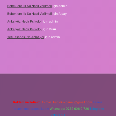
Bebeklere Ilk Su Nasıl Verilmeli
için
admin
Bebeklere Ilk Su Nasıl Verilmeli
için
Alpay
Anksiyöz Nedir Psikoloji
için
admin
Anksiyöz Nedir Psikoloji
için
Duru
Yeti Efsanesi Ne Anlatıyor
için
admin
.betexper.xyz/
Reklam ve İletişim:
E-mail:
backlinkpaneli@gmail.com
Teams:
forumhizmeti@gmail.com
Whatsapp: 0262 606 0 726
Telegram:
@karabul