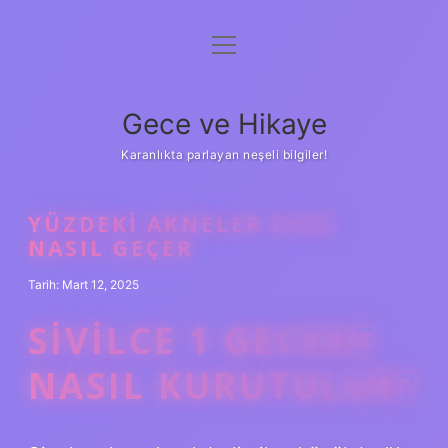
menüyü
Anasayfa
aç
Gizlilik Politikası
Gece ve Hikaye
Yasal Uyarı
Karanlıkta parlayan neşeli bilgiler!
Hakkımızda
YÜZDEKI AKNELER EVDE
NASIL GEÇER
Tarih: Mart 12, 2025
SIVILCE 1 GECEDE
NASIL KURUTULUR?