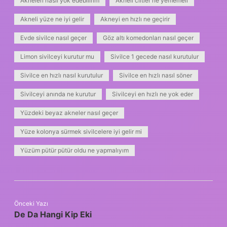
Akneleri nasıl yok edebilirim
Akneli ciltler ne yememeli
Akneli yüze ne iyi gelir
Akneyi en hızlı ne geçirir
Evde sivilce nasıl geçer
Göz altı komedonları nasıl geçer
Limon sivilceyi kurutur mu
Sivilce 1 gecede nasıl kurutulur
Sivilce en hızlı nasıl kurutulur
Sivilce en hızlı nasıl söner
Sivilceyi anında ne kurutur
Sivilceyi en hızlı ne yok eder
Yüzdeki beyaz akneler nasıl geçer
Yüze kolonya sürmek sivilcelere iyi gelir mi
Yüzüm pütür pütür oldu ne yapmalıyım
Önceki Yazı
De Da Hangi Kip Eki