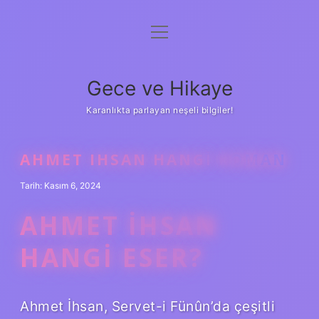
menüyü
Anasayfa
aç
Gizlilik Politikası
Gece ve Hikaye
Yasal Uyarı
Karanlıkta parlayan neşeli bilgiler!
Hakkımızda
AHMET IHSAN HANGI ROMAN
Tarih: Kasım 6, 2024
AHMET İHSAN
HANGI ESER?
Ahmet İhsan, Servet-i Fünûn’da çeşitli