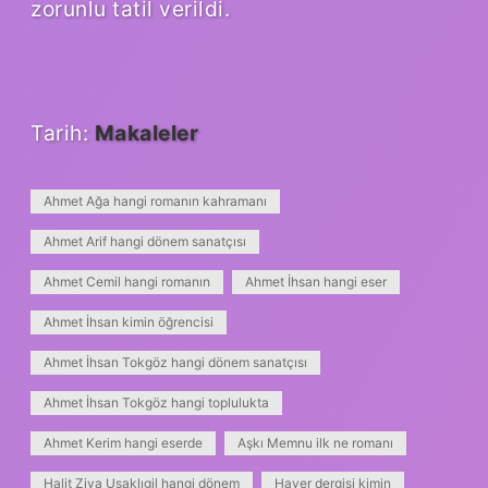
zorunlu tatil verildi.
Tarih:
Makaleler
Ahmet Ağa hangi romanın kahramanı
Ahmet Arif hangi dönem sanatçısı
Ahmet Cemil hangi romanın
Ahmet İhsan hangi eser
Ahmet İhsan kimin öğrencisi
Ahmet İhsan Tokgöz hangi dönem sanatçısı
Ahmet İhsan Tokgöz hangi toplulukta
Ahmet Kerim hangi eserde
Aşkı Memnu ilk ne romanı
Halit Ziya Uşaklıgil hangi dönem
Haver dergisi kimin