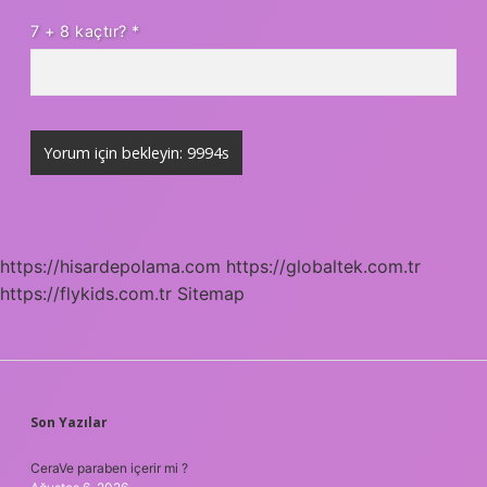
7 + 8 kaçtır?
*
https://hisardepolama.com
https://globaltek.com.tr
https://flykids.com.tr
Sitemap
SIDEBAR
Son Yazılar
CeraVe paraben içerir mi ?