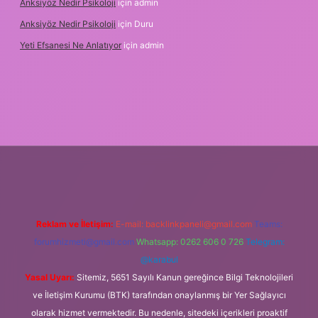
Anksiyöz Nedir Psikoloji
için
admin
Anksiyöz Nedir Psikoloji
için
Duru
Yeti Efsanesi Ne Anlatıyor
için
admin
etexper.xyz/
Reklam ve İletişim:
E-mail:
backlinkpaneli@gmail.com
Teams:
forumhizmeti@gmail.com
Whatsapp: 0262 606 0 726
Telegram:
@karabul
Yasal Uyarı:
Sitemiz, 5651 Sayılı Kanun gereğince Bilgi Teknolojileri
ve İletişim Kurumu (BTK) tarafından onaylanmış bir Yer Sağlayıcı
olarak hizmet vermektedir. Bu nedenle, sitedeki içerikleri proaktif