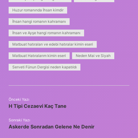
Huzur romanında İhsan kimdir
İhsan hangi romanın kahramanı
İhsan ve Ayşe hangi romanın kahramanı
Matbuat hatıraları ve edebi hatıralar kimin eseri
Matbuat Hatıralarım kimin eseri
Neden Mai ve Siyah
Serveti Fünun Dergisi neden kapatıldı
Önceki Yazı
H Tipi Cezaevi Kaç Tane
Sonraki Yazı
Askerde Sonradan Gelene Ne Denir