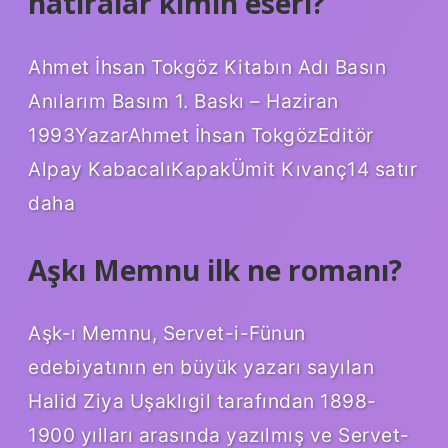
hatıralar kimin eseri?
Ahmet İhsan Tokgöz Kitabın Adı Basın
Anılarım Basım 1. Baskı – Haziran
1993YazarAhmet İhsan TokgözEditör
Alpay KabacalıKapakÜmit Kıvanç14 satır
daha
Aşkı Memnu ilk ne romanı?
Aşk-ı Memnu, Servet-i-Fünun
edebiyatının en büyük yazarı sayılan
Halid Ziya Uşaklıgil tarafından 1898-
1900 yılları arasında yazılmış ve Servet-