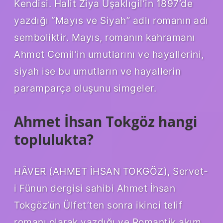
Kendisi. Halit Ziya Uşaklıgil’in 1897’de
yazdığı “Mayıs ve Siyah” adlı romanın adı
semboliktir. Mayıs, romanın kahramanı
Ahmet Cemil’in umutlarını ve hayallerini,
siyah ise bu umutların ve hayallerin
paramparça oluşunu simgeler.
Ahmet İhsan Tokgöz hangi
toplulukta?
HÂVER (AHMET İHSAN TOKGÖZ), Servet-
i Fünun dergisi sahibi Ahmet İhsan
Tokgöz’ün Ülfet’ten sonra ikinci telif
romanı olarak yazdığı ve Romantik akım