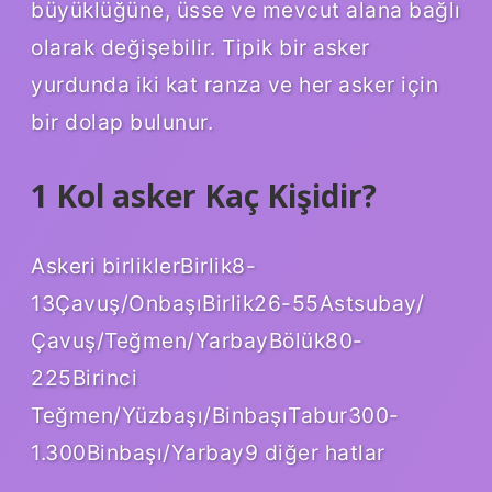
büyüklüğüne, üsse ve mevcut alana bağlı
olarak değişebilir. Tipik bir asker
yurdunda iki kat ranza ve her asker için
bir dolap bulunur.
1 Kol asker Kaç Kişidir?
Askeri birliklerBirlik8-
13Çavuş/OnbaşıBirlik26-55Astsubay/
Çavuş/Teğmen/YarbayBölük80-
225Birinci
Teğmen/Yüzbaşı/BinbaşıTabur300-
1.300Binbaşı/Yarbay9 diğer hatlar