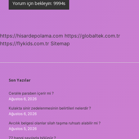
https://hisardepolama.com
https://globaltek.com.tr
https://flykids.com.tr
Sitemap
SIDEBAR
Son Yazılar
CeraVe paraben içerir mi ?
Ağustos 6, 2026
Kulakta sinir zedelenmesinin belirtileri nelerdir ?
Ağustos 6, 2026
Avcılık belgesi olanlar silah taşıma ruhsatı alabilir mi ?
Ağustos 5, 2026
72 hangi sayılarla bölünür ?