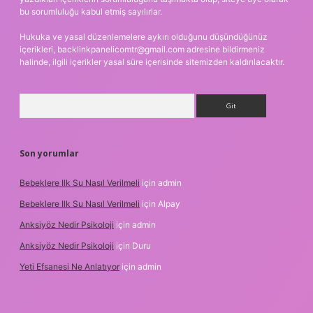
bu sorumluluğu kabul etmiş sayılırlar.
Hukuka ve yasal düzenlemelere aykırı olduğunu düşündüğünüz
içerikleri,
backlinkpanelicomtr@gmail.com
adresine bildirmeniz
halinde, ilgili içerikler yasal süre içerisinde sitemizden kaldırılacaktır.
Arama
Son yorumlar
Bebeklere Ilk Su Nasıl Verilmeli
için
admin
Bebeklere Ilk Su Nasıl Verilmeli
için
Alpay
Anksiyöz Nedir Psikoloji
için
admin
Anksiyöz Nedir Psikoloji
için
Duru
Yeti Efsanesi Ne Anlatıyor
için
admin