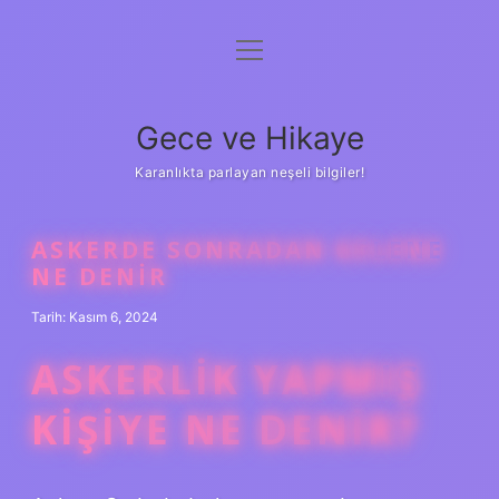
menüyü
Anasayfa
aç
Gizlilik Politikası
Gece ve Hikaye
Yasal Uyarı
Karanlıkta parlayan neşeli bilgiler!
Hakkımızda
ASKERDE SONRADAN GELENE
NE DENIR
Tarih: Kasım 6, 2024
ASKERLIK YAPMIŞ
KIŞIYE NE DENIR?