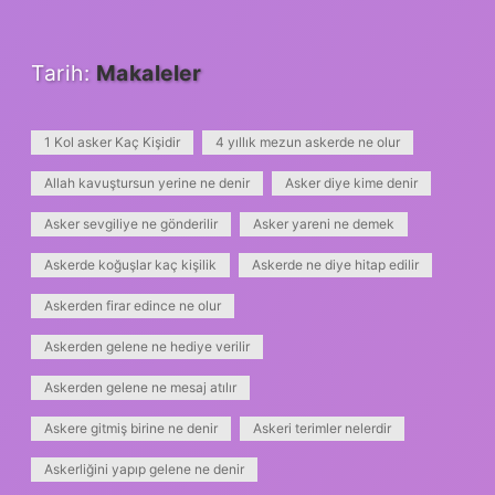
Tarih:
Makaleler
1 Kol asker Kaç Kişidir
4 yıllık mezun askerde ne olur
Allah kavuştursun yerine ne denir
Asker diye kime denir
Asker sevgiliye ne gönderilir
Asker yareni ne demek
Askerde koğuşlar kaç kişilik
Askerde ne diye hitap edilir
Askerden firar edince ne olur
Askerden gelene ne hediye verilir
Askerden gelene ne mesaj atılır
Askere gitmiş birine ne denir
Askeri terimler nelerdir
Askerliğini yapıp gelene ne denir