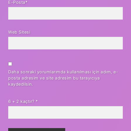
E-Posta*
Web Sitesi
Daha sonraki yorumlarımda kullanılması için adım, e-
posta adresim ve site adresim bu tarayıcıya
kaydedilsin.
6 + 2 kaçtır?
*