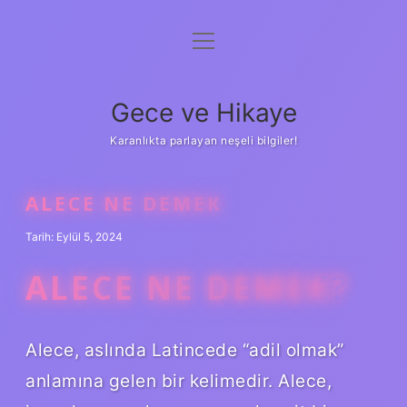
menüyü
Anasayfa
aç
Gizlilik Politikası
Gece ve Hikaye
Yasal Uyarı
Karanlıkta parlayan neşeli bilgiler!
Hakkımızda
ALECE NE DEMEK
Tarih: Eylül 5, 2024
ALECE NE DEMEK?
Alece, aslında Latincede “adil olmak”
anlamına gelen bir kelimedir. Alece,