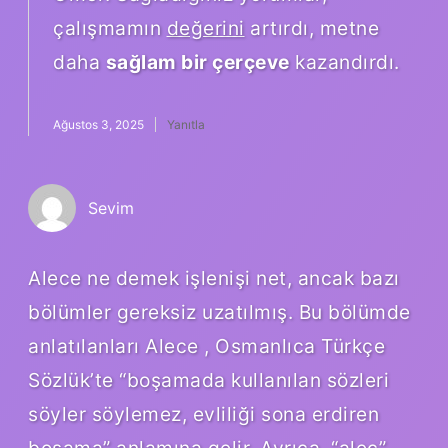
çalışmamın
değerini
artırdı, metne
daha
sağlam bir çerçeve
kazandırdı.
Ağustos 3, 2025
Yanıtla
Sevim
Alece ne demek işlenişi net, ancak bazı
bölümler gereksiz uzatılmış. Bu bölümde
anlatılanları Alece , Osmanlıca Türkçe
Sözlük’te “boşamada kullanılan sözleri
söyler söylemez, evliliği sona erdiren