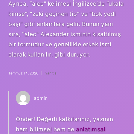
Ayrıca, “alec” kelimesi İngilizce’de “ukala
kimse”, “zeki geçinen tip” ve “bok yedi
başı” gibi anlamlara gelir. Bunun yanı
sıra, “alec” Alexander isminin kısaltılmış
bir formudur ve genellikle erkek ismi
olarak kullanılır. gibi duruyor.
Temmuz 14, 2026
Yanıtla
admin
Önder! Değerli katkılarınız, yazının
hem
bilimsel
hem de
anlatımsal