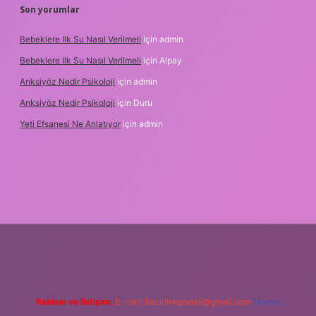
Son yorumlar
Bebeklere Ilk Su Nasıl Verilmeli
için
admin
Bebeklere Ilk Su Nasıl Verilmeli
için
Alpay
Anksiyöz Nedir Psikoloji
için
admin
Anksiyöz Nedir Psikoloji
için
Duru
Yeti Efsanesi Ne Anlatıyor
için
admin
/www.betexper.xyz/
Reklam ve İletişim:
E-mail:
backlinkpaneli@gmail.com
Teams: