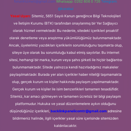
forumhizmeti@gmail.com
Whatsapp: 0262 606 0 726
Telegram:
@karabul
Yasal Uyarı:
Sitemiz, 5651 Sayılı Kanun gereğince Bilgi Teknolojileri
ve İletişim Kurumu (BTK) tarafından onaylanmış bir Yer Sağlayıcı
olarak hizmet vermektedir. Bu nedenle, sitedeki içerikleri proaktif
olarak denetleme veya araştırma yükümlülüğümüz bulunmamaktadır.
Ancak, üyelerimiz yazdıkları içeriklerin sorumluluğunu taşımakta olup,
siteye üye olarak bu sorumluluğu kabul etmiş sayılırlar. Bu internet
sitesi, herhangi bir marka, kurum veya şahıs şirketi ile hiçbir bağlantısı
bulunmamaktadır. Sitede yalnızca kendi hazırladığımız makaleler
paylaşılmaktadır. Burada yer alan içerikler haber niteliği taşımamakta
olup, gerçek kurum ve kişiler hakkında paylaşım yapılmamaktadır.
Gerçek kurum ve kişiler ile isim benzerlikleri tamamen tesadüfidir.
Sitemiz, kar amacı gütmeyen ve tamamen ücretsiz bir bilgi paylaşım
platformudur. Hukuka ve yasal düzenlemelere aykırı olduğunu
düşündüğünüz içerikleri,
backlinkpanelicomtr@gmail.com
adresine
bildirmeniz halinde, ilgili içerikler yasal süre içerisinde sitemizden
kaldırılacaktır.