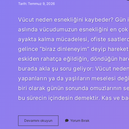
Tarih: Temmuz 9, 2026
Vücut neden esnekliğini kaybeder? Gün i
aslında vücudumuzun esnekliğini en çok o
ayakta kalma mücadelesi, ofiste saatle
gelince “biraz dinleneyim” deyip hareket
eskiden rahatça eğildiğin, döndüğün hare
burada akla şu soru geliyor: Vücut nede
yapanların ya da yaşlıların meselesi deği
biri olarak günün sonunda omuzlarının ser
bu sürecin içindesin demektir. Kas ve b
Vücut
Devamını okuyun
Yorum Bırak
neden