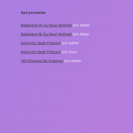
Son yorumlar
Bebeklere Ilk Su Nasıl Verilmeli
için
admin
Bebeklere Ilk Su Nasıl Verilmeli
için
Alpay
Anksiyöz Nedir Psikoloji
için
admin
Anksiyöz Nedir Psikoloji
için
Duru
Yeti Efsanesi Ne Anlatıyor
için
admin