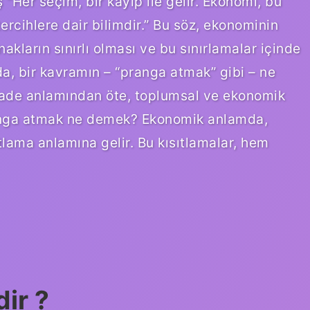
 “Her seçim, bir kayıp ile gelir. Ekonomi, bu
ercihlere dair bilimdir.” Bu söz, ekonominin
nakların sınırlı olması ve bu sınırlamalar içinde
a, bir kavramın – “pranga atmak” gibi – ne
ifade anlamından öte, toplumsal ve ekonomik
pranga atmak ne demek? Ekonomik anlamda,
tlama anlamına gelir. Bu kısıtlamalar, hem
ir ?