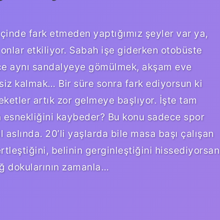
çinde fark etmeden yaptığımız şeyler var ya,
nlar etkiliyor. Sabah işe giderken otobüste
rce aynı sandalyeye gömülmek, akşam eve
siz kalmak… Bir süre sonra fark ediyorsun ki
ketler artık zor gelmeye başlıyor. İşte tam
n esnekliğini kaybeder? Bu konu sadece spor
l aslında. 20’li yaşlarda bile masa başı çalışan
tleştiğini, belinin gerginleştiğini hissediyorsan
ağ dokularının zamanla…