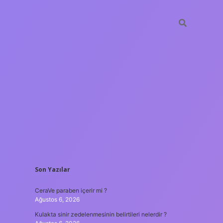
SIDEBAR
Son Yazılar
tulipbet
https://www.be
CeraVe paraben içerir mi ?
Ağustos 6, 2026
Kulakta sinir zedelenmesinin belirtileri nelerdir ?