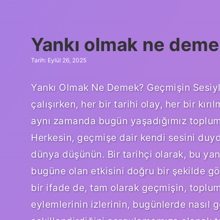
anlamı
nedir
?
Yankı olmak ne deme
Tarih: Eylül 26, 2025
Yankı Olmak Ne Demek? Geçmişin Sesiyl
çalışırken, her bir tarihi olay, her bir k
aynı zamanda bugün yaşadığımız toplums
Herkesin, geçmişe dair kendi sesini duyd
dünya düşünün. Bir tarihçi olarak, bu ya
bugüne olan etkisini doğru bir şekilde gör
bir ifade de, tam olarak geçmişin, toplu
eylemlerinin izlerinin, bugünlerde nasıl 