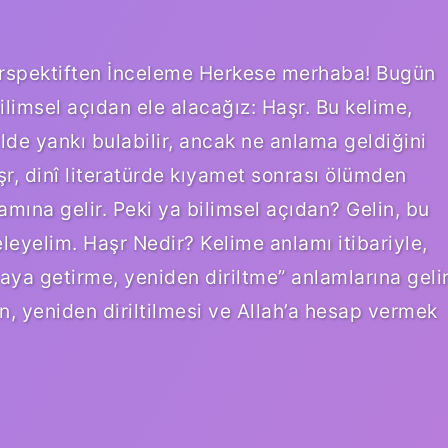
Perspektiften İnceleme Herkese merhaba! Bugün
limsel açıdan ele alacağız: Haşr. Bu kelime,
de yankı bulabilir, ancak ne anlama geldiğini
şr, dinî literatürde kıyamet sonrası ölümden
mına gelir. Peki ya bilimsel açıdan? Gelin, bu
leyelim. Haşr Nedir? Kelime anlamı itibariyle,
aya getirme, yeniden diriltme” anlamlarına gelir
in, yeniden diriltilmesi ve Allah’a hesap vermek