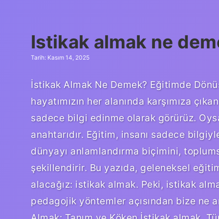
esnekliğini
kaybeder
?
Istikak almak ne dem
Tarih: Kasım 14, 2025
İstikak Almak Ne Demek? Eğitimde Dönü
hayatımızın her alanında karşımıza çıka
sadece bilgi edinme olarak görürüz. Oy
anahtarıdır. Eğitim, insanı sadece bilg
dünyayı anlamlandırma biçimini, toplumsa
şekillendirir. Bu yazıda, geleneksel eğit
alacağız: istikak almak. Peki, istikak 
pedagojik yöntemler açısından bize ne anl
Almak: Tanım ve Köken İstikak almak, Tü