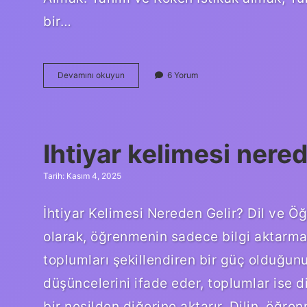
bir…
Istikak
Devamını okuyun
6 Yorum
almak
ne
demek
?
Ihtiyar kelimesi nered
Tarih: Kasım 4, 2025
İhtiyar Kelimesi Nereden Gelir? Dil ve Öğ
olarak, öğrenmenin sadece bilgi aktarmak
toplumları şekillendiren bir güç olduğunu
düşüncelerini ifade eder, toplumlar ise 
bir nesilden diğerine aktarır. Dilin, öğren