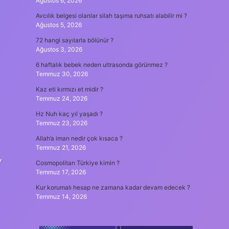
Ağustos 6, 2026
Avcılık belgesi olanlar silah taşıma ruhsatı alabilir mi ?
Ağustos 5, 2026
72 hangi sayılarla bölünür ?
Ağustos 3, 2026
6 haftalık bebek neden ultrasonda görünmez ?
Temmuz 30, 2026
Kaz eti kırmızı et midir ?
Temmuz 24, 2026
Hz Nuh kaç yıl yaşadı ?
Temmuz 23, 2026
Allah’a iman nedir çok kısaca ?
Temmuz 21, 2026
,
Cosmopolitan Türkiye kimin ?
Temmuz 17, 2026
Kur korumalı hesap ne zamana kadar devam edecek ?
Temmuz 14, 2026