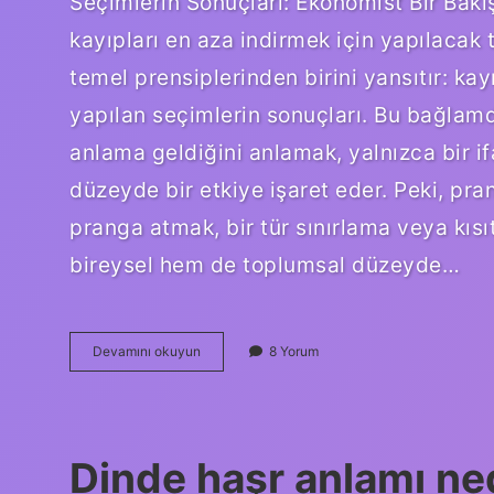
Seçimlerin Sonuçları: Ekonomist Bir Bakış
kayıpları en aza indirmek için yapılacak t
temel prensiplerinden birini yansıtır: kay
yapılan seçimlerin sonuçları. Bu bağlamd
anlama geldiğini anlamak, yalnızca bir 
düzeyde bir etkiye işaret eder. Peki, 
pranga atmak, bir tür sınırlama veya kısı
bireysel hem de toplumsal düzeyde…
Pranga
Devamını okuyun
8 Yorum
atmak
ne
demek
?
Dinde haşr anlamı ned