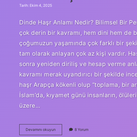
Tarih: Ekim 4, 2025
Dinde Haşr Anlamı Nedir? Bilimsel Bir 
çok derin bir kavramı, hem dini hem de bi
çoğumuzun yaşamında çok farklı bir şekil
tam olarak anlayan çok az kişi vardır. Ha
sonra yeniden diriliş ve hesap verme anla
kavramı merak uyandırıcı bir şekilde ince
haşr Arapça kökenli olup “toplama, bir ar
İslam’da, kıyamet günü insanların, ölüler
üzere…
Dinde
Devamını okuyun
8 Yorum
haşr