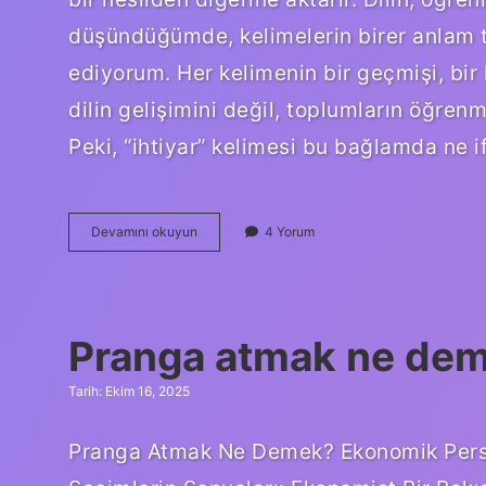
düşündüğümde, kelimelerin birer anlam t
ediyorum. Her kelimenin bir geçmişi, bir 
dilin gelişimini değil, toplumların öğren
Peki, “ihtiyar” kelimesi bu bağlamda ne 
Ihtiyar
Devamını okuyun
4 Yorum
kelimesi
nereden
gelir
?
Pranga atmak ne dem
Tarih: Ekim 16, 2025
Pranga Atmak Ne Demek? Ekonomik Perspek