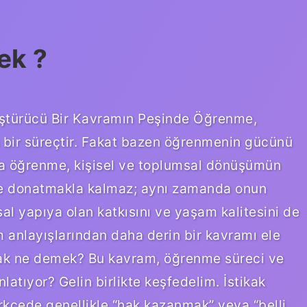
ek ?
ştürücü Bir Kavramın Peşinde Öğrenme,
n bir süreçtir. Fakat bazen öğrenmenin gücünü
sa öğrenme, kişisel ve toplumsal dönüşümün
iyle donatmakla kalmaz; aynı zamanda onun
l yapıya olan katkısını ve yaşam kalitesini de
im anlayışlarından daha derin bir kavramı ele
almak ne demek? Bu kavram, öğrenme süreci ve
atıyor? Gelin birlikte keşfedelim. İstikak
rkçede genellikle “hak kazanmak” veya “belli