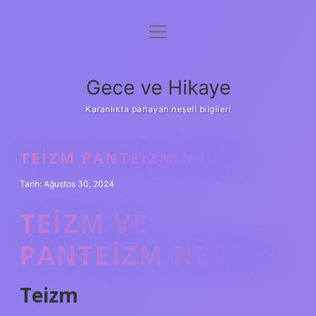
menüyü
Anasayfa
aç
Gizlilik Politikası
Gece ve Hikaye
Yasal Uyarı
Karanlıkta parlayan neşeli bilgiler!
Hakkımızda
TEIZM PANTEIZM NEDIR
Tarih: Ağustos 30, 2024
TEIZM VE
PANTEIZM NEDIR?
Teizm