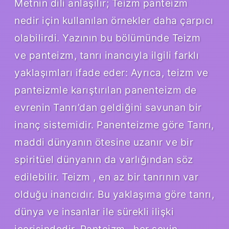
Metnin dili anlaşılır; Teizm panteizm
nedir için kullanılan örnekler daha çarpıcı
olabilirdi. Yazının bu bölümünde Teizm
ve panteizm, tanrı inancıyla ilgili farklı
yaklaşımları ifade eder: Ayrıca, teizm ve
panteizmle karıştırılan panenteizm de
evrenin Tanrı’dan geldiğini savunan bir
inanç sistemidir. Panenteizme göre Tanrı,
maddi dünyanın ötesine uzanır ve bir
spiritüel dünyanın da varlığından söz
edilebilir. Teizm , en az bir tanrının var
olduğu inancıdır. Bu yaklaşıma göre tanrı,
dünya ve insanlar ile sürekli ilişki
içerisindedir. Panteizm , her şeyin