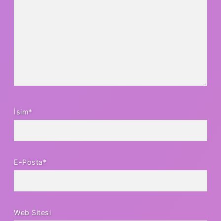
İsim*
E-Posta*
Web Sitesi