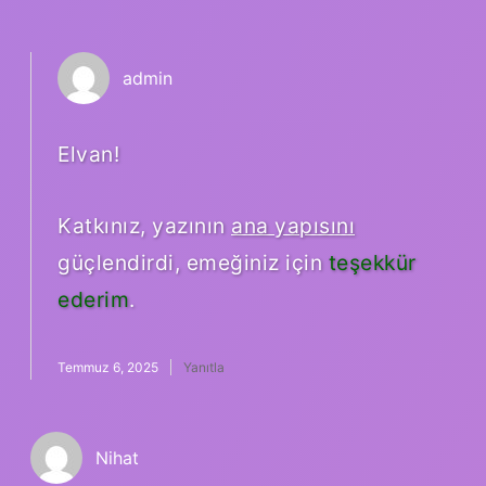
admin
Elvan!
Katkınız, yazının
ana yapısını
güçlendirdi, emeğiniz için
teşekkür
ederim
.
Temmuz 6, 2025
Yanıtla
Nihat