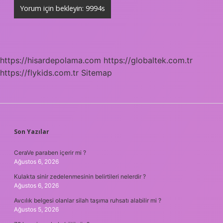
https://hisardepolama.com
https://globaltek.com.tr
https://flykids.com.tr
Sitemap
SIDEBAR
Son Yazılar
CeraVe paraben içerir mi ?
Ağustos 6, 2026
Kulakta sinir zedelenmesinin belirtileri nelerdir ?
Ağustos 6, 2026
Avcılık belgesi olanlar silah taşıma ruhsatı alabilir mi ?
Ağustos 5, 2026