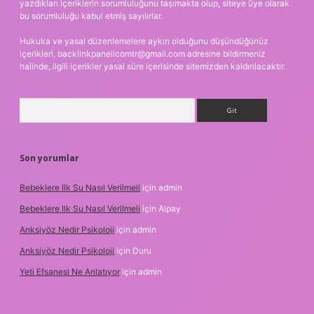
yazdıkları içeriklerin sorumluluğunu taşımakta olup, siteye üye olarak
bu sorumluluğu kabul etmiş sayılırlar.
Hukuka ve yasal düzenlemelere aykırı olduğunu düşündüğünüz
içerikleri,
backlinkpanelicomtr@gmail.com
adresine bildirmeniz
halinde, ilgili içerikler yasal süre içerisinde sitemizden kaldırılacaktır.
Arama
Son yorumlar
Bebeklere Ilk Su Nasıl Verilmeli
için
admin
Bebeklere Ilk Su Nasıl Verilmeli
için
Alpay
Anksiyöz Nedir Psikoloji
için
admin
Anksiyöz Nedir Psikoloji
için
Duru
Yeti Efsanesi Ne Anlatıyor
için
admin