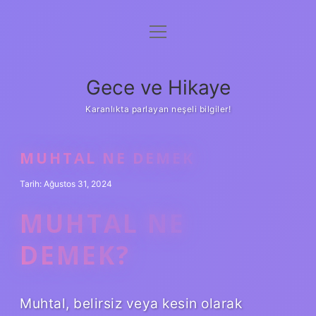
menüyü
Anasayfa
aç
Gizlilik Politikası
Gece ve Hikaye
Yasal Uyarı
Karanlıkta parlayan neşeli bilgiler!
Hakkımızda
MUHTAL NE DEMEK
Tarih: Ağustos 31, 2024
MUHTAL NE
DEMEK?
Muhtal, belirsiz veya kesin olarak