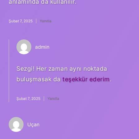
anlamında da kullanılır.
Şubat 7, 2025
Yanıtla
admin
Sezgi! Her zaman aynı noktada
buluşmasak da
teşekkür ederim
.
Şubat 7, 2025
Yanıtla
Uçan