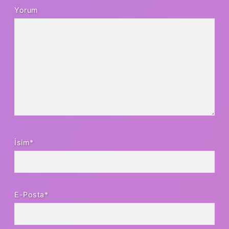
Yorum
İsim*
E-Posta*