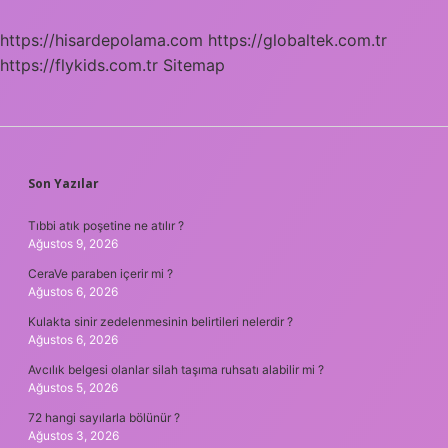
https://hisardepolama.com
https://globaltek.com.tr
https://flykids.com.tr
Sitemap
SIDEBAR
Son Yazılar
Tıbbi atık poşetine ne atılır ?
Ağustos 9, 2026
CeraVe paraben içerir mi ?
Ağustos 6, 2026
Kulakta sinir zedelenmesinin belirtileri nelerdir ?
Ağustos 6, 2026
Avcılık belgesi olanlar silah taşıma ruhsatı alabilir mi ?
Ağustos 5, 2026
72 hangi sayılarla bölünür ?
Ağustos 3, 2026