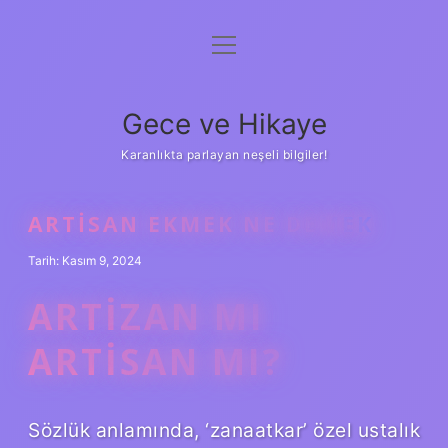
menüyü
Anasayfa
aç
Gizlilik Politikası
Gece ve Hikaye
Yasal Uyarı
Karanlıkta parlayan neşeli bilgiler!
Hakkımızda
ARTISAN EKMEK NE DEMEK
Tarih: Kasım 9, 2024
ARTIZAN MI
ARTISAN MI?
Sözlük anlamında, ‘zanaatkar’ özel ustalık