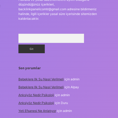
düşündüğünüz içerikleri,
backlinkpanelicomtr@gmail.com
adresine bildirmeniz
halinde, ilgili içerikler yasal süre içerisinde sitemizden
kaldırılacaktır.
Arama
Son yorumlar
Bebeklere Ilk Su Nasıl Verilmeli
için
admin
Bebeklere Ilk Su Nasıl Verilmeli
için
Alpay
Anksiyöz Nedir Psikoloji
için
admin
Anksiyöz Nedir Psikoloji
için
Duru
Yeti Efsanesi Ne Anlatıyor
için
admin