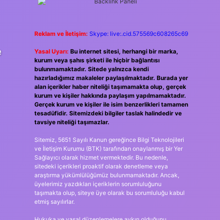
Reklam ve İletişim:
Skype: live:.cid.575569c608265c69
e
Yasal Uyarı:
Bu internet sitesi, herhangi bir marka,
kurum veya şahıs şirketi ile hiçbir bağlantısı
bulunmamaktadır. Sitede yalnızca kendi
hazırladığımız makaleler paylaşılmaktadır. Burada yer
alan içerikler haber niteliği taşımamakta olup, gerçek
kurum ve kişiler hakkında paylaşım yapılmamaktadır.
Gerçek kurum ve kişiler ile isim benzerlikleri tamamen
tesadüfidir. Sitemizdeki bilgiler taslak halindedir ve
tavsiye niteliği taşımazlar.
Sitemiz, 5651 Sayılı Kanun gereğince Bilgi Teknolojileri
ve İletişim Kurumu (BTK) tarafından onaylanmış bir Yer
Sağlayıcı olarak hizmet vermektedir. Bu nedenle,
sitedeki içerikleri proaktif olarak denetleme veya
araştırma yükümlülüğümüz bulunmamaktadır. Ancak,
üyelerimiz yazdıkları içeriklerin sorumluluğunu
taşımakta olup, siteye üye olarak bu sorumluluğu kabul
etmiş sayılırlar.
Hukuka ve yasal düzenlemelere aykırı olduğunu