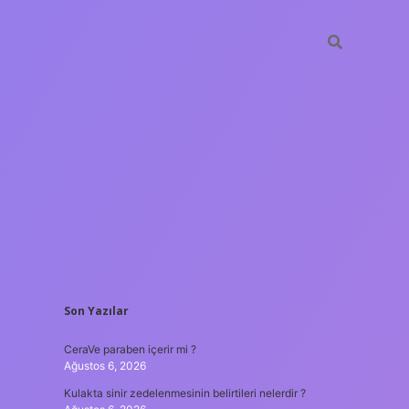
SIDEBAR
Son Yazılar
tulipbet
https://www.be
CeraVe paraben içerir mi ?
Ağustos 6, 2026
Kulakta sinir zedelenmesinin belirtileri nelerdir ?