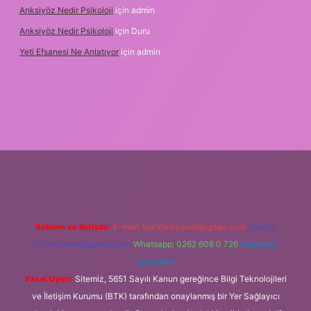
Anksiyöz Nedir Psikoloji
için
admin
Anksiyöz Nedir Psikoloji
için
Duru
Yeti Efsanesi Ne Anlatıyor
için
admin
https://www.betexper.xyz/
Reklam ve İletişim:
E-mail:
backlinkpaneli@gmail.com
Teams:
forumhizmeti@gmail.com
Whatsapp: 0262 606 0 726
Telegram:
@karabul
Yasal Uyarı:
Sitemiz, 5651 Sayılı Kanun gereğince Bilgi Teknolojileri
ve İletişim Kurumu (BTK) tarafından onaylanmış bir Yer Sağlayıcı