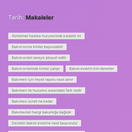
Tarih:
Makaleler
Alzheimer hastası huzurevinde kalabilir mi
Bakım evine kimler başvurabilir
Bakım evleri nereye şikayet edilir
Bakım evlerinde kimler çalışır
Bakım evlerini kim denetler
Bakımevi için heyet raporu nasıl alınır
Bakımevi ile huzurevi arasındaki fark nedir
Bakımevi ücreti ne kadar
Bakımevleri hangi bakanlığa bağlıdır
Devletin bakım evlerine nasıl başvurulur