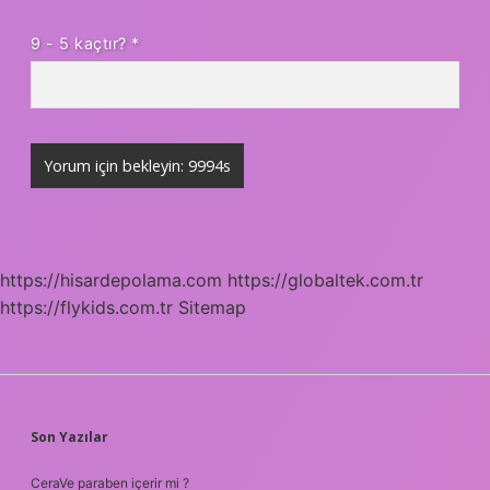
9 - 5 kaçtır?
*
https://hisardepolama.com
https://globaltek.com.tr
https://flykids.com.tr
Sitemap
SIDEBAR
Son Yazılar
CeraVe paraben içerir mi ?