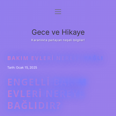
menüyü
Anasayfa
aç
Gizlilik Politikası
Gece ve Hikaye
Yasal Uyarı
Karanlıkta parlayan neşeli bilgiler!
Hakkımızda
BAKIM EVLERI NEREYE BAĞLI
Tarih: Ocak 15, 2025
ENGELLI BAKIM
EVLERI NEREYE
BAĞLIDIR?