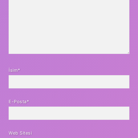
İsim*
E-Posta*
Web Sitesi