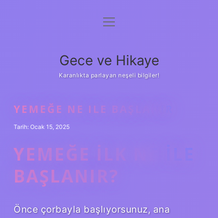
menüyü
Anasayfa
aç
Gizlilik Politikası
Gece ve Hikaye
Yasal Uyarı
Karanlıkta parlayan neşeli bilgiler!
Hakkımızda
YEMEĞE NE ILE BAŞLANIR
Tarih: Ocak 15, 2025
YEMEĞE ILK NE ILE
BAŞLANIR?
Önce çorbayla başlıyorsunuz, ana