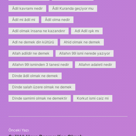
Âdil kavramı nedir
Âdil Kuranda geçiyor mu
Âdil mi âdil mi
Âdil olma nedir
Adil olmak insana ne kazandırır
Adl Adil ışık mı
Adl ne demek din kültürü
Ahid olmak ne demek
Allah adildir ne demek
Allahın 99 ismi nerede yazıyor
Allahın 99 isminden 3 tanesi nedir
Allahın adaleti nedir
Dinde âdil olmak ne demek
Dinde salah üzere olmak ne demek
Dinde samimi olmak ne demektir
Korkut ismi caiz mi
Önceki Yazı