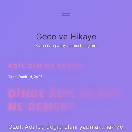
menüyü
Anasayfa
aç
Gizlilik Politikası
Gece ve Hikaye
Yasal Uyarı
Karanlıkta parlayan neşeli bilgiler!
Hakkımızda
ADIL DIN NE DEMEK
Tarih: Ocak 14, 2025
DINDE ÂDIL OLMAK
NE DEMEK?
Özet. Adalet, doğru olanı yapmak, hak ve