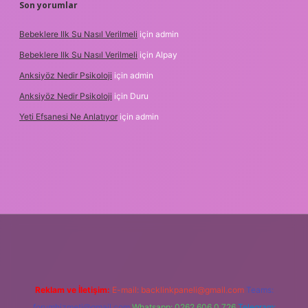
Son yorumlar
Bebeklere Ilk Su Nasıl Verilmeli
için
admin
Bebeklere Ilk Su Nasıl Verilmeli
için
Alpay
Anksiyöz Nedir Psikoloji
için
admin
Anksiyöz Nedir Psikoloji
için
Duru
Yeti Efsanesi Ne Anlatıyor
için
admin
texper.xyz/
Reklam ve İletişim:
E-mail:
backlinkpaneli@gmail.com
Teams:
forumhizmeti@gmail.com
Whatsapp: 0262 606 0 726
Telegram: