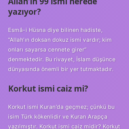
Allah’ın 99 ismi nerede
yazıyor?
Esmâ-i Hüsna diye bilinen hadiste,
“Allah’ın doksan dokuz ismi vardır; kim
onları sayarsa cennete girer”
denmektedir. Bu rivayet, İslam düşünce
dünyasında önemli bir yer tutmaktadır.
Korkut ismi caiz mi?
Korkut ismi Kuran’da geçmez; çünkü bu
isim Türk kökenlidir ve Kuran Arapça
yazılmıştır. Korkut ismi caiz midir? Korkut