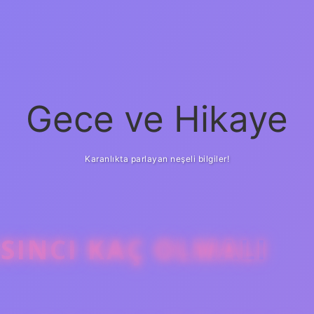
Gece ve Hikaye
Karanlıkta parlayan neşeli bilgiler!
SINCI KAÇ OLMALI