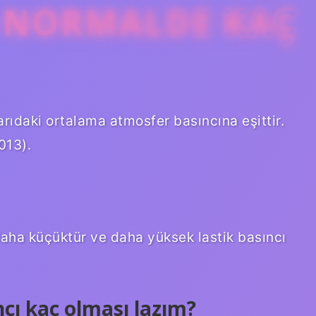
I NORMALDE KAÇ
ıdaki ortalama atmosfer basıncına eşittir.
013).
daha küçüktür ve daha yüksek lastik basıncı
ncı kaç olması lazım?