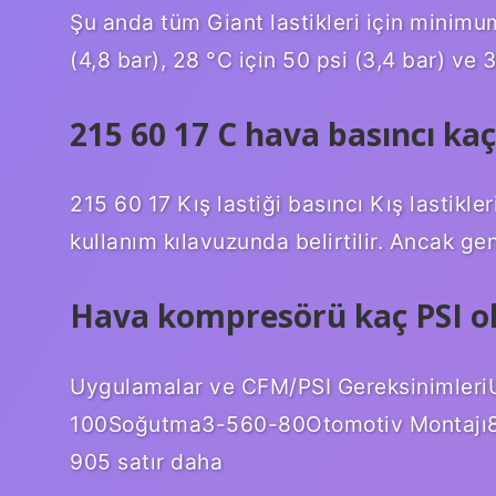
Şu anda tüm Giant lastikleri için minimu
(4,8 bar), 28 °C için 50 psi (3,4 bar) ve 3
215 60 17 C hava basıncı kaç
215 60 17 Kış lastiği basıncı Kış lastikler
kullanım kılavuzunda belirtilir. Ancak gene
Hava kompresörü kaç PSI o
Uygulamalar ve CFM/PSI Gereksinimler
100Soğutma3-560-80Otomotiv Montajı8
905 satır daha