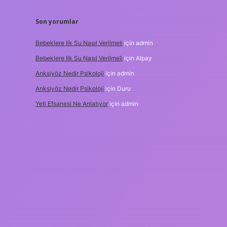
Son yorumlar
Bebeklere Ilk Su Nasıl Verilmeli
için
admin
Bebeklere Ilk Su Nasıl Verilmeli
için
Alpay
Anksiyöz Nedir Psikoloji
için
admin
Anksiyöz Nedir Psikoloji
için
Duru
Yeti Efsanesi Ne Anlatıyor
için
admin