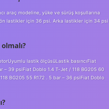
ncı araç modeline, yüke ve sürüş koşullarına
n lastikler için 36 psi. Arka lastikler için 34 psi
 olmalı?
otorUyumlu lastik ölçüsüLastik basıncıFiat
r – 39 psiFiat Doblo 1.4 T-Jet / 118 BG205 60
/ 118 BG205 55 R172 . 5 bar – 36 psiFiat Doblo
ı?