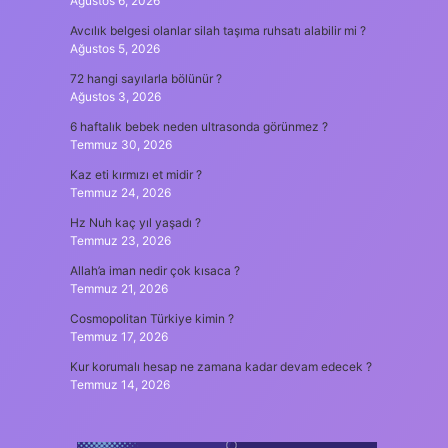
Ağustos 6, 2026
Avcılık belgesi olanlar silah taşıma ruhsatı alabilir mi ?
Ağustos 5, 2026
72 hangi sayılarla bölünür ?
Ağustos 3, 2026
6 haftalık bebek neden ultrasonda görünmez ?
Temmuz 30, 2026
Kaz eti kırmızı et midir ?
Temmuz 24, 2026
Hz Nuh kaç yıl yaşadı ?
Temmuz 23, 2026
Allah’a iman nedir çok kısaca ?
Temmuz 21, 2026
Cosmopolitan Türkiye kimin ?
Temmuz 17, 2026
Kur korumalı hesap ne zamana kadar devam edecek ?
Temmuz 14, 2026