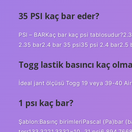
35 PSI kaç bar eder?
PSI – BARKaç bar kaç psi tablosudur?2.3
2.35 bar2.4 bar 35 psi35 psi 2.4 bar2.5 
Togg lastik basıncı kaç olma
İdeal jant ölçüsü Togg 19 veya 39-40 Air’
1 psı kaç bar?
Şablon:Basınç birimleriPascal (Pa)bar 
torr133.3221.3332×10−31 psi6 894.7668