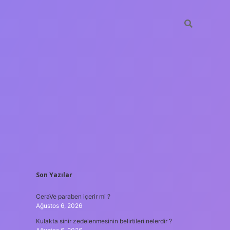
SIDEBAR
Son Yazılar
tulipbet
https://www.bet
CeraVe paraben içerir mi ?
Ağustos 6, 2026
Kulakta sinir zedelenmesinin belirtileri nelerdir ?