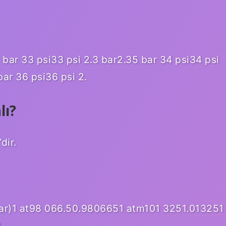
 bar 33 psi33 psi 2.3 bar2.35 bar 34 psi34 psi
bar 36 psi36 psi 2.
lı?
dir.
(bar)1 at98 066.50.9806651 atm101 3251.013251
.