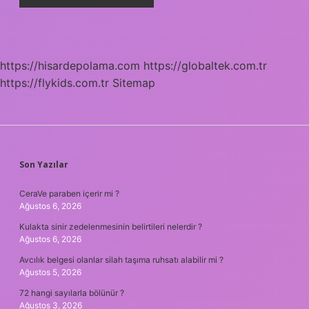
https://hisardepolama.com
https://globaltek.com.tr
https://flykids.com.tr
Sitemap
SIDEBAR
Son Yazılar
CeraVe paraben içerir mi ?
Ağustos 6, 2026
Kulakta sinir zedelenmesinin belirtileri nelerdir ?
Ağustos 6, 2026
Avcılık belgesi olanlar silah taşıma ruhsatı alabilir mi ?
Ağustos 5, 2026
72 hangi sayılarla bölünür ?
Ağustos 3, 2026