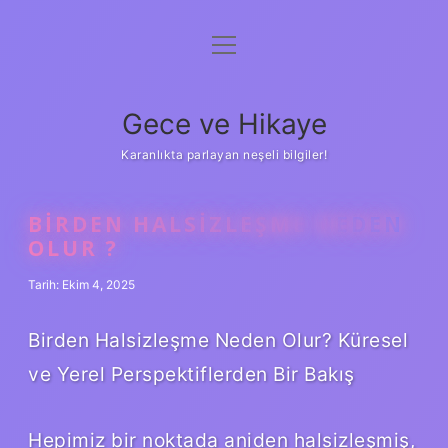
menüyü
Anasayfa
aç
Gizlilik Politikası
Gece ve Hikaye
Yasal Uyarı
Karanlıkta parlayan neşeli bilgiler!
Hakkımızda
BIRDEN HALSIZLEŞME NEDEN
OLUR ?
Tarih: Ekim 4, 2025
Birden Halsizleşme Neden Olur? Küresel
ve Yerel Perspektiflerden Bir Bakış
Hepimiz bir noktada aniden halsizleşmiş,