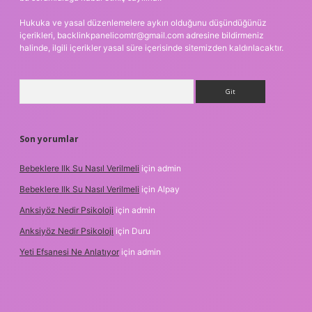
Hukuka ve yasal düzenlemelere aykırı olduğunu düşündüğünüz
içerikleri,
backlinkpanelicomtr@gmail.com
adresine bildirmeniz
halinde, ilgili içerikler yasal süre içerisinde sitemizden kaldırılacaktır.
Arama
Son yorumlar
Bebeklere Ilk Su Nasıl Verilmeli
için
admin
Bebeklere Ilk Su Nasıl Verilmeli
için
Alpay
Anksiyöz Nedir Psikoloji
için
admin
Anksiyöz Nedir Psikoloji
için
Duru
Yeti Efsanesi Ne Anlatıyor
için
admin