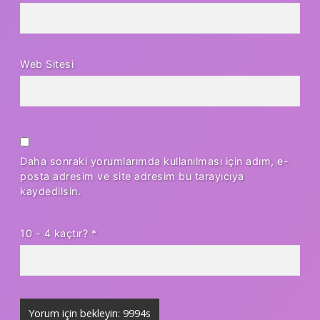
Web Sitesi
Daha sonraki yorumlarımda kullanılması için adım, e-
posta adresim ve site adresim bu tarayıcıya
kaydedilsin.
10 - 4 kaçtır?
*