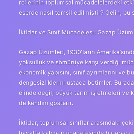
rollerinin toplumsal mücadelelerdeki etki
eserde nasıl temsil edilmiştir? Gelin, bu
İktidar ve Sınıf Mücadelesi: Gazap Üzüml
Gazap Üzümleri, 1930’ların Amerika’sındak
yoksulluk ve sömürüye karşı verdiği müc
ekonomik yapısını, sınıf ayrımlarını ve 
dengesizliklerini ustaca betimler. Buradak
elinde değil; büyük tarım işletmeleri ve 
de kendini gösterir.
İktidar, toplumsal sınıflar arasındaki çek
hayatta kalma mücadelesinde bir araç ol