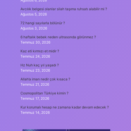
Ağustos 6, 2026
Avcılık belgesi olanlar silah taşıma ruhsatı alabilir mi ?
Ağustos 5, 2026
72 hangi sayılarla bölünür ?
Ağustos 3, 2026
6 haftalık bebek neden ultrasonda görünmez ?
Temmuz 30, 2026
Kaz eti kırmızı et midir ?
Temmuz 24, 2026
Hz Nuh kaç yıl yaşadı ?
Temmuz 23, 2026
Allah’a iman nedir çok kısaca ?
Temmuz 21, 2026
Cosmopolitan Türkiye kimin ?
Temmuz 17, 2026
Kur korumalı hesap ne zamana kadar devam edecek ?
Temmuz 14, 2026