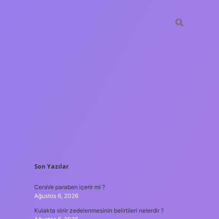
SIDEBAR
Son Yazılar
tulipbet
https://
CeraVe paraben içerir mi ?
Ağustos 6, 2026
Kulakta sinir zedelenmesinin belirtileri nelerdir ?