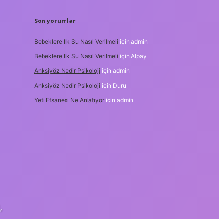
Son yorumlar
Bebeklere Ilk Su Nasıl Verilmeli
için
admin
Bebeklere Ilk Su Nasıl Verilmeli
için
Alpay
Anksiyöz Nedir Psikoloji
için
admin
Anksiyöz Nedir Psikoloji
için
Duru
Yeti Efsanesi Ne Anlatıyor
için
admin
,