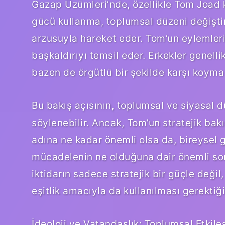
Gazap Üzümleri’nde, özellikle Tom Joad k
gücü kullanma, toplumsal düzeni değiştir
arzusuyla hareket eder. Tom’un eylemleri,
başkaldırıyı temsil eder. Erkekler genell
bazen de örgütlü bir şekilde karşı koyma
Bu bakış açısının, toplumsal ve siyasal dü
söylenebilir. Ancak, Tom’un stratejik bak
adına ne kadar önemli olsa da, bireysel 
mücadelenin ne olduğuna dair önemli soru
iktidarın sadece stratejik bir güçle değ
eşitlik amacıyla da kullanılması gerektiği
İdeoloji ve Vatandaşlık: Toplumsal Etkile