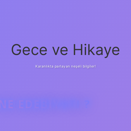
Gece ve Hikaye
Karanlıkta parlayan neşeli bilgiler!
E EDEBIYATI ?