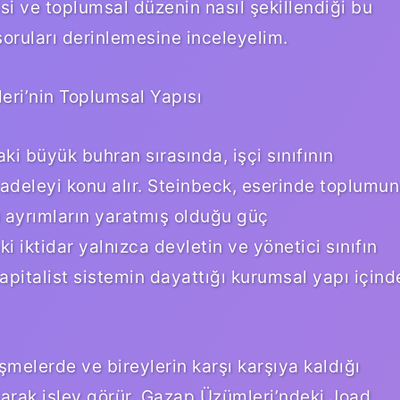
si ve toplumsal düzenin nasıl şekillendiği bu
 soruları derinlemesine inceleyelim.
eri’nin Toplumsal Yapısı
i büyük buhran sırasında, işçi sınıfının
adeleyi konu alır. Steinbeck, eserinde toplumun
bu ayrımların yaratmış olduğu güç
i iktidar yalnızca devletin ve yönetici sınıfın
kapitalist sistemin dayattığı kurumsal yapı içind
işmelerde ve bireylerin karşı karşıya kaldığı
arak işlev görür. Gazap Üzümleri’ndeki Joad