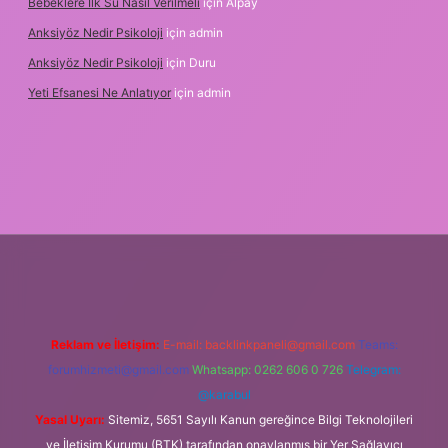
Bebeklere Ilk Su Nasıl Verilmeli
için
Alpay
Anksiyöz Nedir Psikoloji
için
admin
Anksiyöz Nedir Psikoloji
için
Duru
Yeti Efsanesi Ne Anlatıyor
için
admin
xper.xyz/
Reklam ve İletişim:
E-mail:
backlinkpaneli@gmail.com
Teams:
forumhizmeti@gmail.com
Whatsapp: 0262 606 0 726
Telegram:
@karabul
Yasal Uyarı:
Sitemiz, 5651 Sayılı Kanun gereğince Bilgi Teknolojileri
ve İletişim Kurumu (BTK) tarafından onaylanmış bir Yer Sağlayıcı