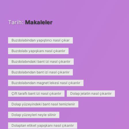
Tarih:
Makaleler
Buzdolabindan yapıştırıcı nasıl çıkar
Buzdolabı yapışkanı nasıl çıkarılır
Buzdolabındaki bant izi nasıl çıkarılır
Buzdolabından bant izi nasıl çıkarılır
Buzdolabından magnet lekesi nasıl çıkarılır
Çift taraflı bant izi nasıl çıkarılır
Dolap jelatin nasıl çıkarılır
Dolap yüzeyindeki bant nasıl temizlenir
Dolap yüzeyleri neyle silinir
Dolaptan etiket yapışkanı nasıl çıkarılır