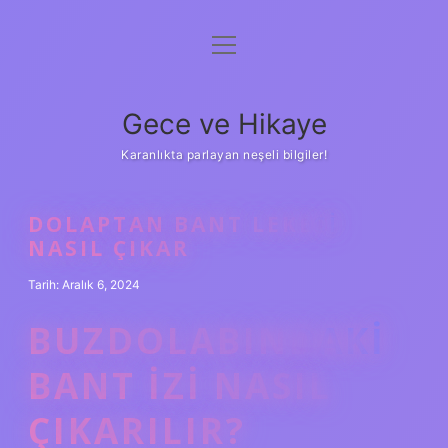
menüyü
Anasayfa
aç
Gizlilik Politikası
Gece ve Hikaye
Yasal Uyarı
Karanlıkta parlayan neşeli bilgiler!
Hakkımızda
DOLAPTAN BANT LEKESI
NASIL ÇIKAR
Tarih: Aralık 6, 2024
BUZDOLABINDAKI
BANT IZI NASIL
ÇIKARILIR?