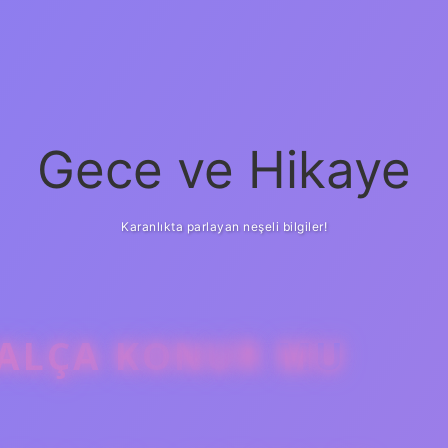
Gece ve Hikaye
Karanlıkta parlayan neşeli bilgiler!
SALÇA KONUR MU