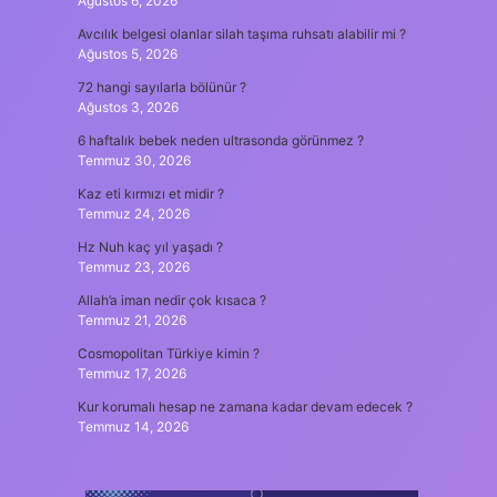
Ağustos 6, 2026
Avcılık belgesi olanlar silah taşıma ruhsatı alabilir mi ?
Ağustos 5, 2026
72 hangi sayılarla bölünür ?
Ağustos 3, 2026
6 haftalık bebek neden ultrasonda görünmez ?
Temmuz 30, 2026
Kaz eti kırmızı et midir ?
Temmuz 24, 2026
Hz Nuh kaç yıl yaşadı ?
Temmuz 23, 2026
Allah’a iman nedir çok kısaca ?
Temmuz 21, 2026
Cosmopolitan Türkiye kimin ?
Temmuz 17, 2026
Kur korumalı hesap ne zamana kadar devam edecek ?
Temmuz 14, 2026