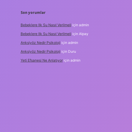
Son yorumlar
Bebeklere Ilk Su Nasıl Verilmeli
için
admin
Bebeklere Ilk Su Nasıl Verilmeli
için
Alpay
Anksiyöz Nedir Psikoloji
için
admin
Anksiyöz Nedir Psikoloji
için
Duru
Yeti Efsanesi Ne Anlatıyor
için
admin