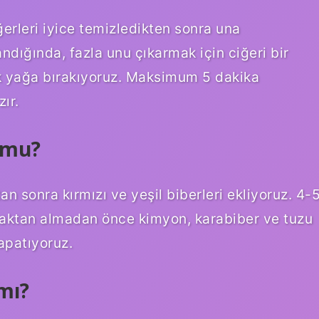
iğerleri iyice temizledikten sonra una
dığında, fazla unu çıkarmak için ciğeri bir
k yağa bırakıyoruz. Maksimum 5 dakika
ır.
 mu?
 sonra kırmızı ve yeşil biberleri ekliyoruz. 4-
caktan almadan önce kimyon, karabiber ve tuzu
kapatıyoruz.
mı?