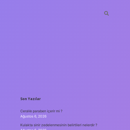
SIDEBAR
Son Yazılar
tulipbet
https://www.be
CeraVe paraben içerir mi ?
Ağustos 6, 2026
Kulakta sinir zedelenmesinin belirtileri nelerdir ?