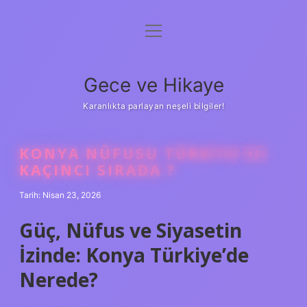
menüyü
Anasayfa
aç
Gizlilik Politikası
Gece ve Hikaye
Yasal Uyarı
Karanlıkta parlayan neşeli bilgiler!
Hakkımızda
KONYA NÜFUSU TÜRKIYE’DE
KAÇINCI SIRADA ?
Tarih: Nisan 23, 2026
Güç, Nüfus ve Siyasetin
İzinde: Konya Türkiye’de
Nerede?