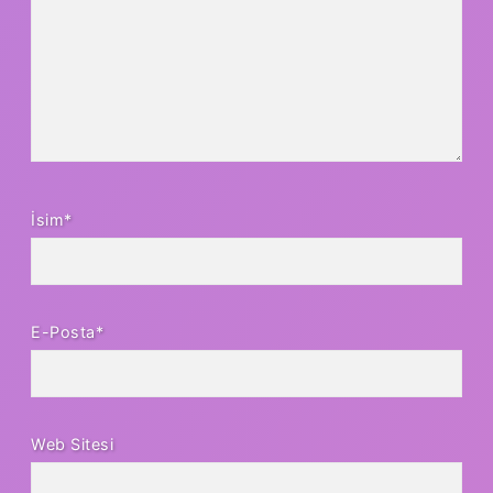
İsim*
E-Posta*
Web Sitesi